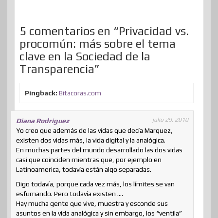
t
t
i
5 comentarios en “Privacidad vs.
r
procomún: más sobre el tema
clave en la Sociedad de la
Transparencia”
Pingback:
Bitacoras.com
julio 29, 2010
Diana Rodriguez
Yo creo que además de las vidas que decía Marquez,
existen dos vidas más, la vida digital y la analógica.
En muchas partes del mundo desarrollado las dos vidas
casi que coinciden mientras que, por ejemplo en
Latinoamerica, todavía están algo separadas.
Digo todavía, porque cada vez más, los límites se van
esfumando. Pero todavía existen ….
Hay mucha gente que vive, muestra y esconde sus
asuntos en la vida analógica y sin embargo, los “ventila”