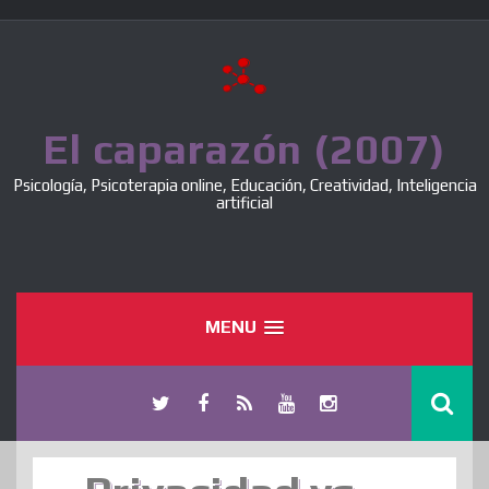
Skip
to
content
El caparazón (2007)
Psicología, Psicoterapia online, Educación, Creatividad, Inteligencia
artificial
MENU