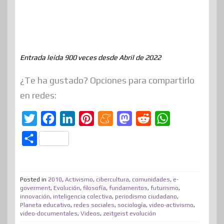
Entrada leída 900 veces desde Abril de 2022
¿Te ha gustado? Opciones para compartirlo
en redes:
T
F
L
P
M
M
R
W
w
a
i
i
e
a
e
h
C
i
c
n
n
n
s
d
a
o
t
e
k
t
e
t
d
t
m
t
b
e
e
a
o
i
s
Posted in
2010
,
Activismo
,
cibercultura
,
comunidades
,
e-
p
goverment
,
Evolución
,
filosofía
,
fundamentos
,
futurismo
,
e
o
d
r
m
d
t
A
innovación
,
inteligencia colectiva
,
periodismo ciudadano
,
a
Planeta educativo
,
redes sociales
,
sociología
,
video-activismo
,
r
o
I
e
e
o
p
r
video-documentales
,
Videos
,
zeitgeist evolución
k
n
s
n
p