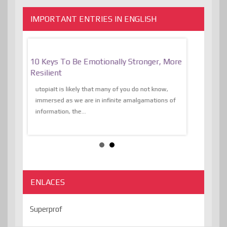
IMPORTANT ENTRIES IN ENGLISH
f
10 Keys To Be Emotionally Stronger, More
The Absurd
al Of
Resilient
Expression 
The Liberat
utopiaIt is likely that many of you do not know,
sion and
immersed as we are in infinite amalgamations of
The absurd d
e
information, the...
the transcend
algorithmThere
ENLACES
Superprof