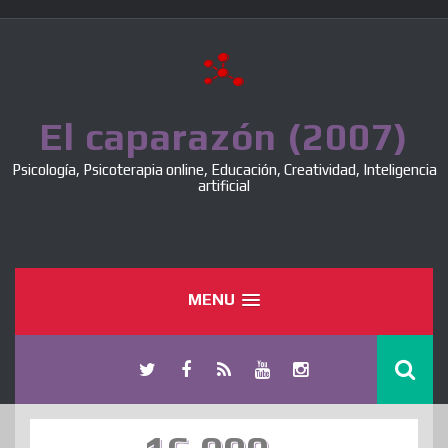
Skip
to
content
El caparazón (2007)
Psicología, Psicoterapia online, Educación, Creatividad, Inteligencia
artificial
MENU