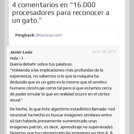
i
4 comentarios en “16.000
procesadores para reconocer a
r
un gato.”
Pingback:
Bitacoras.com
junio 28, 2012
Javier León
Hola :-)
Quería debatir sobre tus palabras:
“Volviendo a las implicaciones más profundas de la
experiencia, no sabemos si lo que la máquina ha
deducido que es un gato es lo mismo que el cerebro
humano construye como tal pero sí que estamos cerca
de poder emular lo que en realidad ocurre en el córtex
visual.”
De hecho, lo que éste algoritmo estadístico llamado ‘red
neuronal’ ha hecho es buscar imágenes similares entre
sí) (sin haberle previamente suministrado unas
imágenes patrón, es decir, aprendizaje no supervisado).
Digamos que ha categorizado las imágenes en tipo A, B,