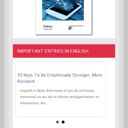
IMPORTANT ENTRIES IN ENGLISH
f
10 Keys To Be Emotionally Stronger, More
The Absurd
al Of
Resilient
Expression 
The Liberat
utopiaIt is likely that many of you do not know,
sion and
immersed as we are in infinite amalgamations of
The absurd d
e
information, the...
the transcend
algorithmThere