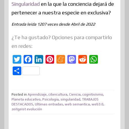
Singularidad
en la que la conciencia dejará de
pertenecer a nuestra especie en exclusiva?
Entrada leída 1207 veces desde Abril de 2022
¿Te ha gustado? Opciones para compartirlo
en redes:
T
F
L
P
M
M
R
W
w
a
i
i
e
a
e
h
C
i
c
n
n
n
s
d
a
o
t
e
k
t
e
t
d
t
m
t
b
e
e
a
o
i
s
Posted in
Aprendizaje
,
cibercultura
,
Ciencia
,
cognitivismo
,
p
Planeta educativo
,
Psicologia
,
singularidad
,
TRABAJOS
e
o
d
r
m
d
t
A
DESTACADOS
,
Ultimas entradas
,
web semantica
,
web3.0
,
a
zeitgeist evolución
r
o
I
e
e
o
p
r
k
n
s
n
p
t
t