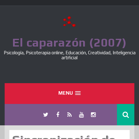
Skip
to
content
El caparazón (2007)
Psicología, Psicoterapia online, Educación, Creatividad, Inteligencia
artificial
MENU