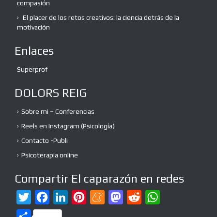
compasión
El placer de los retos creativos: la ciencia detrás de la
motivación
Enlaces
Superprof
DOLORS REIG
Sobre mi – Conferencias
Reels en Instagram (Psicología)
Contacto -Publi
Psicoterapia online
Compartir El caparazón en redes
T
F
L
P
M
M
R
W
w
a
i
i
e
a
e
h
C