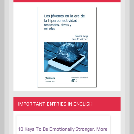
IMPORTANT ENTRIES IN ENGLISH
f
10 Keys To Be Emotionally Stronger, More
The Absurd