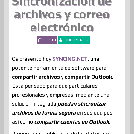
Sincronización de
archivos y correo
electrónico
SEP 19
DOLORS REIG
Os presento hoy
SYNCING.NET
,
una
potente herramienta de software para
compartir archivos
y
compartir Outlook
.
Está pensado para que particulares,
profesionales y empresas, mediante una
solución integrada
puedan sincronizar
archivos de forma segura
en sus equipos,
así como
compartir cuentas en Outlook
.
Proporciona la ubicuidad de los datos, su