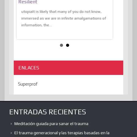
al Of
Resilient
Expression 
The Liberat
utopiaIt is likely that many of you do not know,
sion and
immersed as we are in infinite amalgamations of
The absurd d
e
information, the...
the transcend
algorithmThere
ENLACES
Superprof
ENTRADAS RECIENTES
Meditación guiada para sanar el trauma
El trauma generacional y las terapias basadas en la