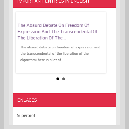
IMPORTANT ENTRIES IN ENGLISH
er, More
The Absurd Debate On Freedom Of
10 Keys To 
Expression And The Transcendental Of
Resilient
The Liberation Of The…
 know,
utopiaIt is l
tions of
The absurd debate on freedom of expression and
immersed as 
the transcendental of the liberation of the
information, t
algorithmThere is a lot of...
ENLACES
Superprof