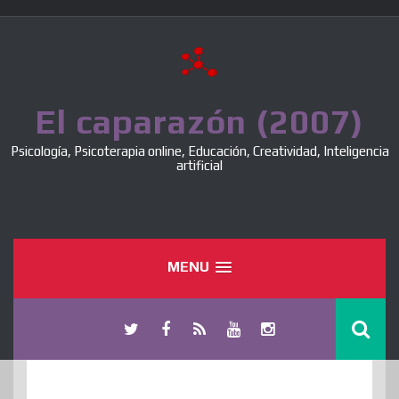
Skip
to
content
El caparazón (2007)
Psicología, Psicoterapia online, Educación, Creatividad, Inteligencia
artificial
MENU