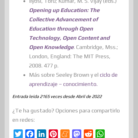
Iiyosi, Toru; Kumar, M. S. Vijay (eds.)
Opening up Education: The
Collective Advancement of
Education through Open
Technology, Open Content and
Open Knowledge
. Cambridge, Mss.;
London, England: The MIT Press,
2008. 477 p.
Más sobre Seeley Brown y el
ciclo de
aprendizaje – conocimiento.
Entrada leída 2165 veces desde Abril de 2022
¿Te ha gustado? Opciones para compartirlo
en redes:
T
F
L
P
M
M
R
W