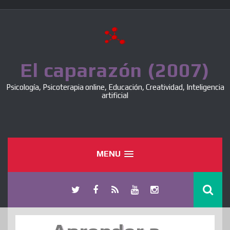
Skip
to
content
El caparazón (2007)
Psicología, Psicoterapia online, Educación, Creatividad, Inteligencia
artificial
MENU