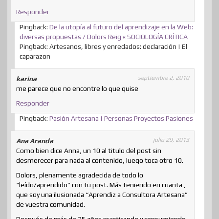
Responder
Pingback:
De la utopía al futuro del aprendizaje en la Web:
diversas propuestas / Dolors Reig « SOCIOLOGÍA CRÍTICA
Pingback: Artesanos, libres y enredados: declaración | El
caparazon
septiembre 2, 2010
karina
me parece que no encontre lo que quise
Responder
Pingback:
Pasión Artesana | Personas Proyectos Pasiones
julio 29, 2013
Ana Aranda
Como bien dice Anna, un 10 al titulo del post sin
desmerecer para nada al contenido, luego toca otro 10.
Dolors, plenamente agradecida de todo lo
“leído/aprendido” con tu post. Más teniendo en cuanta ,
que soy una ilusionada “Aprendiz a Consultora Artesana”
de vuestra comunidad.
Después de más de 25 años practicando y consumiendo