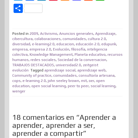
w
a
i
i
e
a
e
h
C
i
c
n
n
n
s
d
a
o
t
e
k
t
e
t
d
t
m
t
b
e
e
a
o
i
s
Posted in
2009
,
Activismo
,
Anuncios generales
,
Aprendizaje
,
p
cibercultura
,
colaboraciones
,
comunidades
,
cultura 2.0
,
e
o
d
r
m
d
t
A
diversidad
,
e-learning2.0
,
educacion
,
educación 2.0
,
edupunk
,
a
empresa
,
empresa 2.0
,
Evolución
,
filosofía
,
inteligencia
r
o
I
e
e
o
p
r
colectiva
,
Knowledge Management
,
Planeta educativo
,
recursos
humanos
,
redes sociales
k
n
,
Sociedad de la conversacion
s
n
p
,
t
TRABAJOS DESTACADOS
,
universidad2.0
,
zeitgeist
t
evolución
Tagged
aprendizaje social
,
aprendizaje web
,
i
Community of practice
,
comunidades
,
consultoría artesana
,
cops
,
e-learning 2.0
,
john seeley brown
,
mit
,
oer
,
open
r
education
,
open social learning
,
peer to peer
,
social learning
,
wenger
18 comentarios en “Aprender a
aprender, aprender a ser,
aprender a compartir”