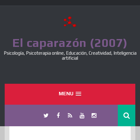
Skip
to
content
El caparazón (2007)
Psicología, Psicoterapia online, Educación, Creatividad, Inteligencia
artificial
MENU