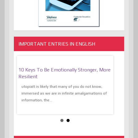
IMPORTANT ENTRIES IN ENGLISH
f
10 Keys To Be Emotionally Stronger, More
The Absurd
al Of
Resilient
Expression 
The Liberat
utopiaIt is likely that many of you do not know,
sion and
immersed as we are in infinite amalgamations of
The absurd d
e
information, the...
the transcend
algorithmThere