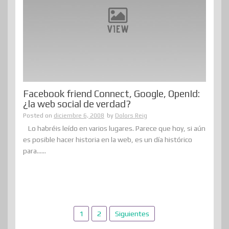
Facebook friend Connect, Google, OpenId:
¿la web social de verdad?
Posted on
diciembre 6, 2008
by
Dolors Reig
Lo habréis leído en varios lugares. Parece que hoy, si aún
es posible hacer historia en la web, es un día histórico
para......
Paginación
1
2
Siguientes