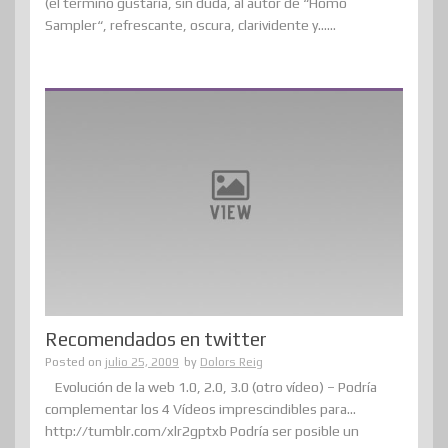
(el término gustaría, sin duda, al autor de “Homo
Sampler“, refrescante, oscura, clarividente y......
Recomendados en twitter
Posted on
julio 25, 2009
by
Dolors Reig
Evolución de la web 1.0, 2.0, 3.0 (otro vídeo) – Podría
complementar los 4 Vídeos imprescindibles para…
http://tumblr.com/xlr2gptxb Podría ser posible un