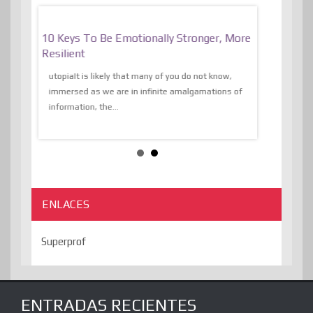
f
10 Keys To Be Emotionally Stronger, More
The Absurd
al Of
Resilient
Expression 
The Liberat
utopiaIt is likely that many of you do not know,
sion and
immersed as we are in infinite amalgamations of
The absurd d
e
information, the...
the transcend
algorithmThere
ENLACES
Superprof
ENTRADAS RECIENTES