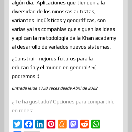
algún día. Aplicaciones que tienden a la
diversidad de los niños/as autistas,
variantes lingüísticas y geográficas, son
varias ya las compañías que siguen las ideas
y aplican la metodología de la Khan academy
al desarrollo de variados nuevos sistemas.
¿Construir mejores futuros para la
educación y el mundo en general? Sí,
podremos :)
Entrada leída 1738 veces desde Abril de 2022
¿Te ha gustado? Opciones para compartirlo
en redes:
T
F
L
P
M
M
R
W