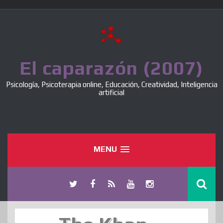
Skip
to
content
El caparazón (2007)
Psicología, Psicoterapia online, Educación, Creatividad, Inteligencia
artificial
MENU