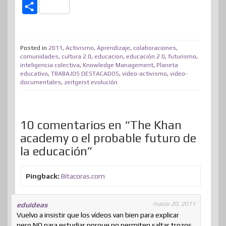
w
a
i
i
e
a
e
h
C
i
c
n
n
n
s
d
a
o
t
e
k
t
e
t
d
t
m
t
b
e
e
a
o
i
s
Posted in
2011
,
Activismo
,
Aprendizaje
,
colaboraciones
,
p
comunidades
,
cultura 2.0
,
educacion
,
educación 2.0
,
futurismo
,
e
o
d
r
m
d
t
A
inteligencia colectiva
,
Knowledge Management
,
Planeta
a
educativo
,
TRABAJOS DESTACADOS
,
video-activismo
,
video-
r
o
I
e
e
o
p
r
documentales
,
zeitgeist evolución
k
n
s
n
p
t
t
i
10 comentarios en “The Khan
r
academy o el probable futuro de
la educación”
Pingback:
Bitacoras.com
marzo 20, 2011
eduideas
Vuelvo a insistir que los vídeos van bien para explicar
pero NO para estudiar porque no permiten saltar trozos,