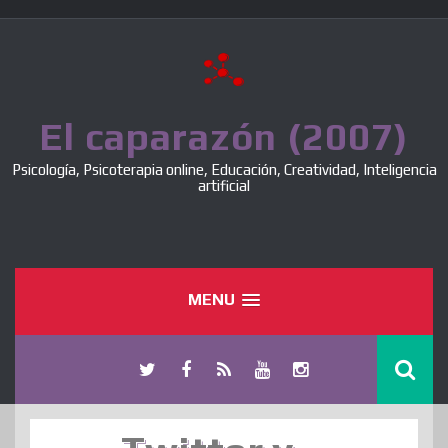
Skip
to
content
El caparazón (2007)
Psicología, Psicoterapia online, Educación, Creatividad, Inteligencia
artificial
MENU