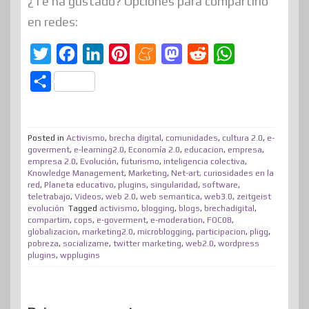
¿Te ha gustado? Opciones para compartirlo
en redes:
T
F
L
P
M
M
R
W
w
a
i
i
e
a
e
h
C
i
c
n
n
n
s
d
a
o
t
e
k
t
e
t
d
t
m
t
b
e
e
a
o
i
s
Posted in
Activismo
,
brecha digital
,
comunidades
,
cultura 2.0
,
e-
p
goverment
,
e-learning2.0
,
Economía 2.0
,
educacion
,
empresa
,
e
o
d
r
m
d
t
A
empresa 2.0
,
Evolución
,
futurismo
,
inteligencia colectiva
,
a
Knowledge Management
,
Marketing
,
Net-art, curiosidades en la
r
o
I
e
e
o
p
r
red
,
Planeta educativo
,
plugins
,
singularidad
,
software
,
teletrabajo
,
Videos
k
,
n
web 2.0
s
,
web semantica
n
,
web3.0
,
p
zeitgeist
t
evolución
Tagged
activismo
,
blogging
,
blogs
,
brechadigital
,
t
compartim
,
cops
,
e-goverment
,
e-moderation
,
FOC08
,
i
globalizacion
,
marketing2.0
,
microblogging
,
participacion
,
pligg
,
pobreza
,
socializame
,
twitter marketing
,
web2.0
,
wordpress
r
plugins
,
wpplugins