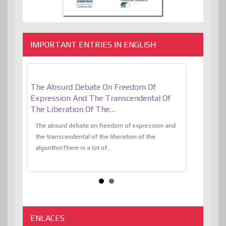
IMPORTANT ENTRIES IN ENGLISH
er, More
The Absurd Debate On Freedom Of
10 Keys To 
Expression And The Transcendental Of
Resilient
The Liberation Of The…
 know,
utopiaIt is l
tions of
The absurd debate on freedom of expression and
immersed as 
the transcendental of the liberation of the
information, t
algorithmThere is a lot of...
ENLACES