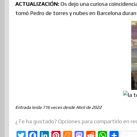
ACTUALIZACIÓN:
Os dejo una curiosa coincidenci
tomó Pedro de torres y nubes en Barcelona duran
Entrada leída 716 veces desde Abril de 2022
¿Te ha gustado? Opciones para compartirlo en re
T
F
L
P
M
M
R
W
C