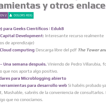
amientas y otros enlace
OV 2
DOLORS REIG
 para Geeks Científicos | Eduk8
 Capital Development
:
Interesante recurso realmente
os de aprendizaje)
l Cloud computing
Descarga libre del pdf
The Tower an
 – Una semana después.
Viniendo de Pedro Villarubia, 
 que nos aporta algo positivo.
dares para Microblogging abierto
erramientas para desarrollo web
Si habéis probado y
st, Mashable, sabréis de la conveniencia de consultarlos
lgo que no conocíamos.