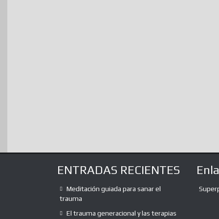
ENTRADAS RECIENTES
Enl
Meditación guiada para sanar el
Super
trauma
El trauma generacional y las terapias