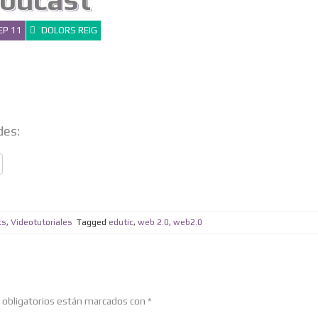
odcast
EP 11
DOLORS REIG
des:
ts
,
Videotutoriales
Tagged
edutic
,
web 2.0
,
web2.0
obligatorios están marcados con
*