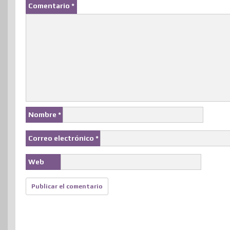
Comentario
*
t
r
Nombre
*
Correo electrónico
*
Web