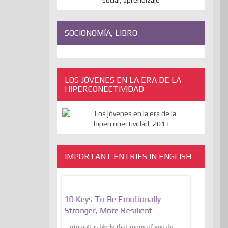
SOCIONOMÍA, LIBRO
LOS JÓVENES EN LA ERA DE LA
HIPERCONECTIVIDAD
IMPORTANT ENTRIES IN ENGLISH
bate On Freedom
10 Keys To Be Emotionally
The Absur
And The
Stronger, More Resilient
Of Express
Of The Liberation
Transcende
utopiaIt is likely that many of you do