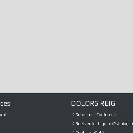
Of The…
not know, immersed as we are in
infinite amalgamations of information,
The absurd debate
the...
expression and th
the liberation of 
a lot of...
aces
DOLORS REIG
prof
Sobre mi – Conferencias
Reels en Instagram (Psicología)
Contacto -Publi