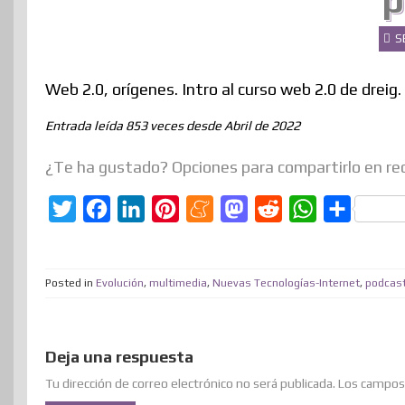
p
S
Web 2.0, orígenes. Intro al curso web 2.0 de dreig.
Entrada leída 853 veces desde Abril de 2022
¿Te ha gustado? Opciones para compartirlo en re
T
F
L
P
M
M
R
W
C
w
a
i
i
e
a
e
h
o
i
c
n
n
n
s
d
a
m
Posted in
Evolución
,
multimedia
,
Nuevas Tecnologías-Internet
,
podcas
t
e
k
t
e
t
d
t
p
t
b
e
e
a
o
i
s
a
e
o
d
r
m
d
t
A
r
Deja una respuesta
r
o
I
e
e
o
p
t
Tu dirección de correo electrónico no será publicada.
Los campos 
k
n
s
n
p
i