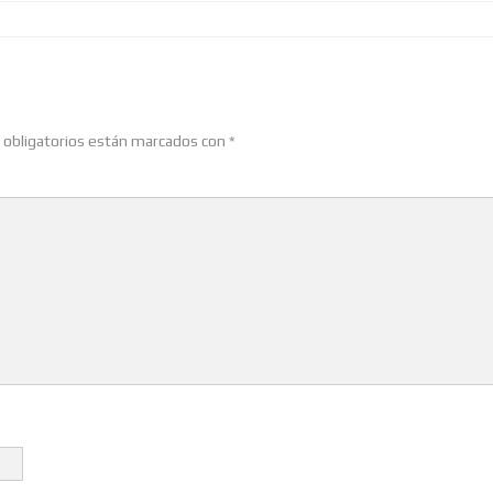
obligatorios están marcados con
*
10 Keys To Be E
Stronger, More 