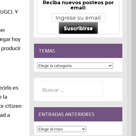
Reciba nuevos posteos por
email:
(UGC). Y
Suscribirse
ter
pegar hoy
 producir
TEMAS
Temas
Buscar:
cirlo es
 la
r citizen
ENTRADAS ANTERIORES
dad a
ENTRADAS
ANTERIORES