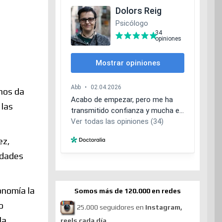
 nos da
 las
ez,
idades
onomía la
Somos más de 120.000 en redes
o
25.000 seguidores en
Instagram,
la
reels cada día