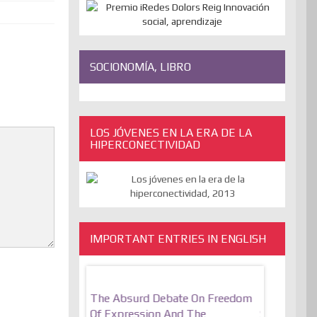
SOCIONOMÍA, LIBRO
LOS JÓVENES EN LA ERA DE LA
HIPERCONECTIVIDAD
IMPORTANT ENTRIES IN ENGLISH
motionally
The Absurd Debate On Freedom
10 Keys To
Resilient
Of Expression And The
Stronger, M