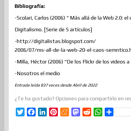
Bibliografía:
-Scolari, Carlos (2006) “ Más allá de la Web 2.0: e
Digitalismo. [Serie de 5 artículos]
-http://digitalistas.blogspot.com/
2006/07/ms-all-de-la-web-20-el-caos-semntico.
-Milla, Héctor (2006) “De los Flickr de los videos a
-Nosotros el medio
Entrada leída 837 veces desde Abril de 2022
¿Te ha gustado? Opciones para compartirlo en re
T
F
L
P
M
M
R
W
C
w
a
i
i
e
a
e
h
o
i
c
n
n
n
s
d
a
m