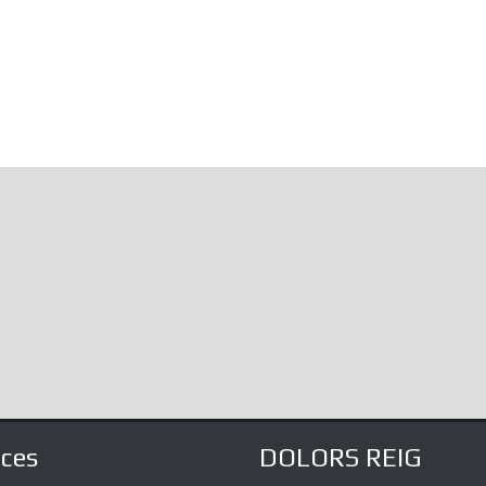
utopiaIt is likely 
not know, immerse
infinite amalgamat
the...
aces
DOLORS REIG