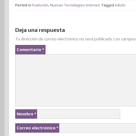
Posted in
Evolución
,
Nuevas Tecnologías-Internet
Tagged
edutic
t
e
k
t
e
t
d
t
p
t
b
e
e
a
o
i
s
a
e
o
d
r
m
d
t
A
r
Deja una respuesta
r
o
I
e
e
o
p
t
Tu dirección de correo electrónico no será publicada.
Los campos 
k
n
s
n
p
i
Comentario
*
t
r
Nombre
*
Correo electrónico
*