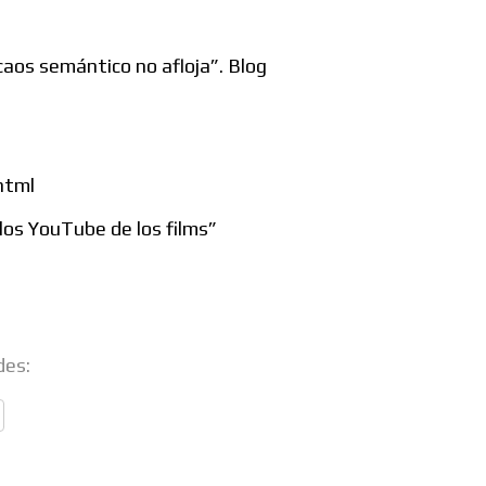
l caos semántico no afloja”. Blog
html
 los
YouTube
de los films”
des: