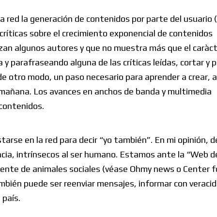
a red la generación de contenidos por parte del usuario 
 críticas sobre el crecimiento exponencial de contenidos
alizan algunos autores y que no muestra más que el caràc
 y parafraseando alguna de las críticas leídas, cortar y 
de otro modo, un paso necesario para aprender a crear, a
, mañana. Los avances en anchos de banda y multimedia
 contenidos.
rse en la red para decir “yo también”. En mi opinión, de
ncia, intrínsecos al ser humano. Estamos ante la “Web de
iente de animales sociales (véase Ohmy news o Center fo
ambién puede ser reenviar mensajes, informar con veraci
 país.