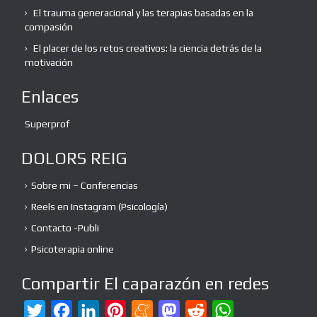
El trauma generacional y las terapias basadas en la
compasión
El placer de los retos creativos: la ciencia detrás de la
motivación
Enlaces
Superprof
DOLORS REIG
Sobre mi – Conferencias
Reels en Instagram (Psicología)
Contacto -Publi
Psicoterapia online
Compartir El caparazón en redes
T
F
L
P
M
M
R
W