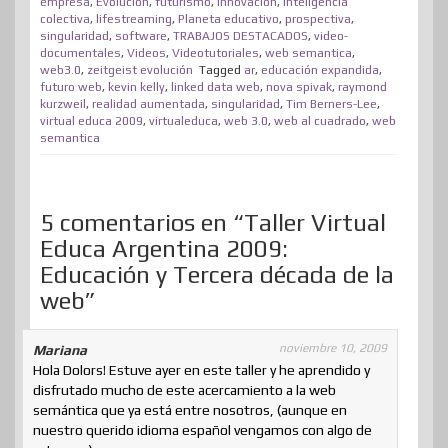
empresa
,
Evolución
,
futurismo
,
innovación
,
inteligencia
e
o
d
r
m
d
t
A
colectiva
,
lifestreaming
,
Planeta educativo
,
prospectiva
,
a
singularidad
,
software
,
TRABAJOS DESTACADOS
,
video-
r
o
I
e
e
o
p
r
documentales
,
Videos
,
Videotutoriales
,
web semantica
,
web3.0
,
zeitgeist evolución
k
n
s
Tagged
ar
,
educación expandida
n
p
,
t
futuro web
,
kevin kelly
,
linked data web
,
nova spivak
,
raymond
t
kurzweil
,
realidad aumentada
,
singularidad
,
Tim Berners-Lee
,
i
virtual educa 2009
,
virtualeduca
,
web 3.0
,
web al cuadrado
,
web
semantica
r
5 comentarios en “Taller Virtual
Educa Argentina 2009:
Educación y Tercera década de la
web”
noviembre 10, 2009
Mariana
Hola Dolors! Estuve ayer en este taller y he aprendido y
disfrutado mucho de este acercamiento a la web
semántica que ya está entre nosotros, (aunque en
nuestro querido idioma español vengamos con algo de