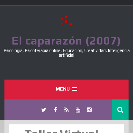
Skip
to
content
El caparazón (2007)
Psicología, Psicoterapia online, Educación, Creatividad, Inteligencia
artificial
MENU