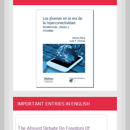
IMPORTANT ENTRIES IN ENGLISH
er, More
The Absurd Debate On Freedom Of
10 Keys To 