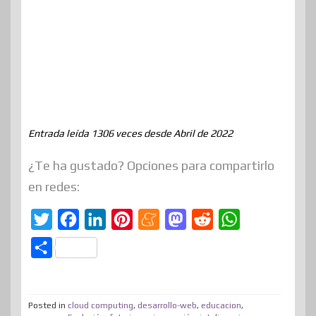
Entrada leída 1306 veces desde Abril de 2022
¿Te ha gustado? Opciones para compartirlo
en redes:
T
F
L
P
M
M
R
W
w
a
i
i
e
a
e
h
C
i
c
n
n
n
s
d
a
o
t
e
k
t
e
t
d
t
m
t
b
e
e
a
o
i
s
Posted in
cloud computing
,
desarrollo-web
,
educacion
,
p