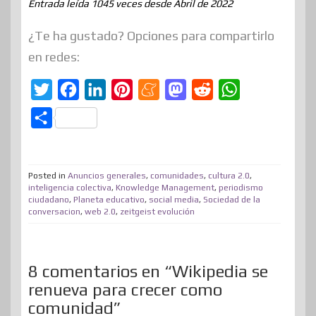
Entrada leída 1045 veces desde Abril de 2022
¿Te ha gustado? Opciones para compartirlo
en redes:
T
F
L
P
M
M
R
W
w
a
i
i
e
a
e
h
C
i
c
n
n
n
s
d
a
o
t
e
k
t
e
t
d
t
m
t
b
e
e
a
o
i
s
Posted in
Anuncios generales
,
comunidades
,
cultura 2.0
,
p
inteligencia colectiva
,
Knowledge Management
,
periodismo
e
o
d
r
m
d
t
A
ciudadano
,
Planeta educativo
,
social media
,
Sociedad de la
a
conversacion
,
web 2.0
,
zeitgeist evolución
r
o
I
e
e
o
p
r
k
n
s
n
p
t
t
i
8 comentarios en “Wikipedia se
renueva para crecer como
r
comunidad”