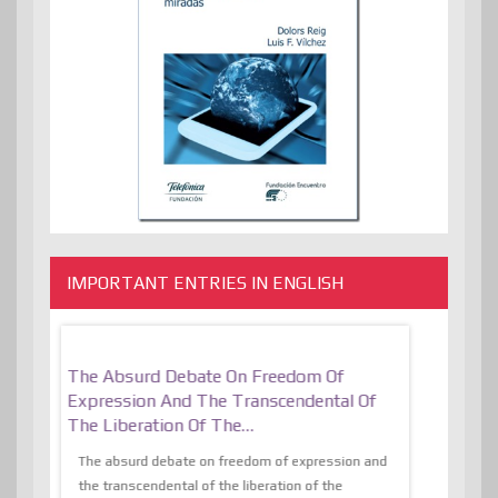
IMPORTANT ENTRIES IN ENGLISH
er, More
The Absurd Debate On Freedom Of
10 Keys To 
Expression And The Transcendental Of
Resilient
The Liberation Of The…
 know,
utopiaIt is l
tions of
The absurd debate on freedom of expression and
immersed as 
the transcendental of the liberation of the
information, t