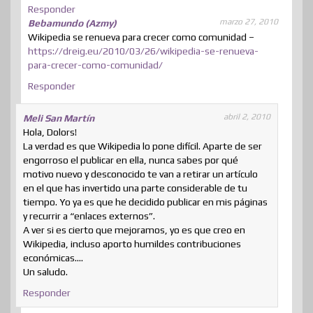
Responder
marzo 27, 2010
Bebamundo (Azmy)
Wikipedia se renueva para crecer como comunidad –
https://dreig.eu/2010/03/26/wikipedia-se-renueva-
para-crecer-como-comunidad/
Responder
abril 2, 2010
Meli San Martín
Hola, Dolors!
La verdad es que Wikipedia lo pone difícil. Aparte de ser
engorroso el publicar en ella, nunca sabes por qué
motivo nuevo y desconocido te van a retirar un artículo
en el que has invertido una parte considerable de tu
tiempo. Yo ya es que he decidido publicar en mis páginas
y recurrir a “enlaces externos”.
A ver si es cierto que mejoramos, yo es que creo en
Wikipedia, incluso aporto humildes contribuciones
económicas….
Un saludo.
Responder