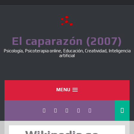
Skip
to
content
El caparazón (2007)
Psicología, Psicoterapia online, Educación, Creatividad, Inteligencia
artificial
MENU