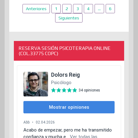
Paginación
Anteriores
1
2
3
4
…
6
de
Siguientes
entradas
RESERVA SESIÓN PSICOTERAPIA ONLINE
(COL.33775 COPC)