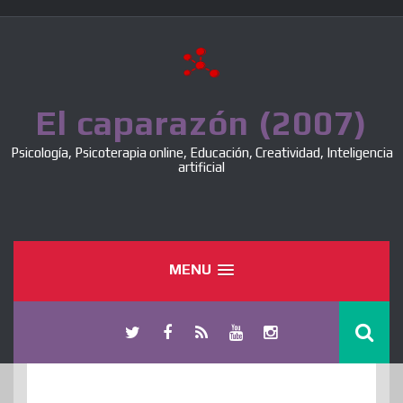
Skip
to
content
El caparazón (2007)
Psicología, Psicoterapia online, Educación, Creatividad, Inteligencia
artificial
MENU