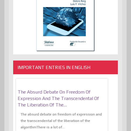
IMPORTANT ENTRIES IN ENGLISH
er, More
The Absurd Debate On Freedom Of
10 Keys To 
Expression And The Transcendental Of
Resilient
The Liberation Of The…
 know,
utopiaIt is l
tions of
The absurd debate on freedom of expression and
immersed as 
the transcendental of the liberation of the
information, t
algorithmThere is a lot of...