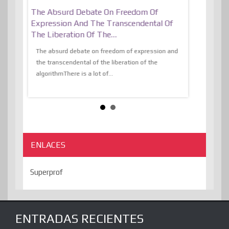
er, More
The Absurd Debate On Freedom Of
10 Keys To 
Expression And The Transcendental Of
Resilient
The Liberation Of The…
 know,
utopiaIt is l
tions of
The absurd debate on freedom of expression and
immersed as 
the transcendental of the liberation of the
information, t
algorithmThere is a lot of...
ENLACES
Superprof
ENTRADAS RECIENTES