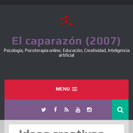
Skip
to
content
El caparazón (2007)
Psicología, Psicoterapia online, Educación, Creatividad, Inteligencia
artificial
MENU