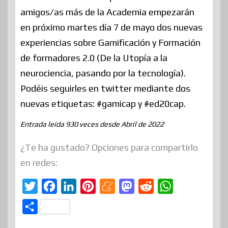
amigos/as más de la Academia empezarán
en próximo martes día 7 de mayo dos nuevas
experiencias sobre Gamificación y Formación
de formadores 2.0 (De la Utopía a la
neurociencia, pasando por la tecnología).
Podéis seguirles en twitter mediante dos
nuevas etiquetas: #gamicap y #ed20cap.
Entrada leída 930 veces desde Abril de 2022
¿Te ha gustado? Opciones para compartirlo
en redes:
T
F
L
P
M
M
R
W
w
a
i
i
e
a
e
h
C
i
c
n
n
n
s
d
a
o