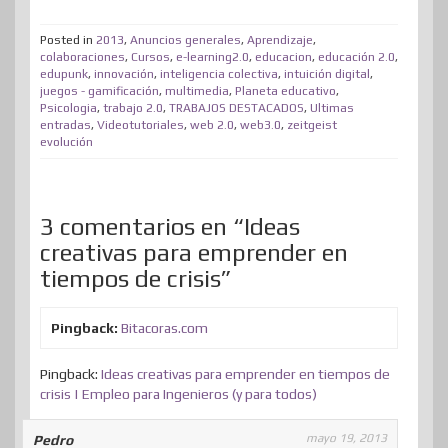
t
e
k
t
e
t
d
t
m
t
b
e
e
a
o
i
s
Posted in
2013
,
Anuncios generales
,
Aprendizaje
,
p
colaboraciones
,
Cursos
,
e-learning2.0
,
educacion
,
educación 2.0
,
e
o
d
r
m
d
t
A
edupunk
,
innovación
,
inteligencia colectiva
,
intuición digital
,
a
juegos - gamificación
,
multimedia
,
Planeta educativo
,
r
o
I
e
e
o
p
r
Psicologia
,
trabajo 2.0
,
TRABAJOS DESTACADOS
,
Ultimas
entradas
,
Videotutoriales
k
n
,
s
web 2.0
,
web3.0
n
,
zeitgeist
p
t
evolución
t
i
r
3 comentarios en “Ideas
creativas para emprender en
tiempos de crisis”
Pingback:
Bitacoras.com
Pingback:
Ideas creativas para emprender en tiempos de
crisis | Empleo para Ingenieros (y para todos)
mayo 19, 2013
Pedro