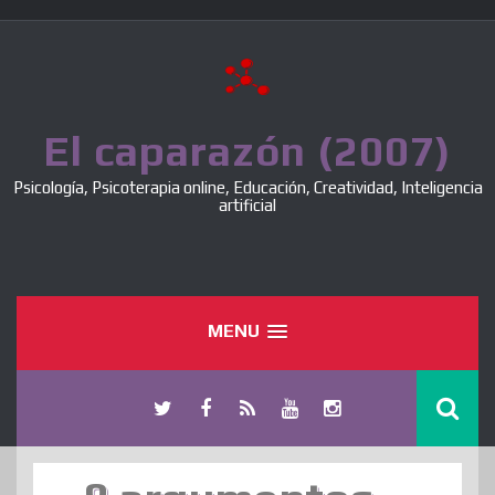
Skip
to
content
El caparazón (2007)
Psicología, Psicoterapia online, Educación, Creatividad, Inteligencia
artificial
MENU