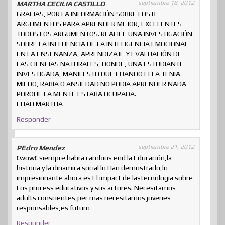
septiembre 18, 2012
MARTHA CECILIA CASTILLO
GRACIAS, POR LA INFORMACIÓN SOBRE LOS 8
ARGUMENTOS PARA APRENDER MEJOR, EXCELENTES
TODOS LOS ARGUMENTOS. REALICE UNA INVESTIGACIÓN
SOBRE LA INFLUENCIA DE LA INTELIGENCIA EMOCIONAL
EN LA ENSEÑANZA, APRENDIZAJE Y EVALUACIÓN DE
LAS CIENCIAS NATURALES, DONDE, UNA ESTUDIANTE
INVESTIGADA, MANIFESTO QUE CUANDO ELLA TENIA
MIEDO, RABIA O ANSIEDAD NO PODIA APRENDER NADA
PORQUE LA MENTE ESTABA OCUPADA.
CHAO MARTHA
Responder
septiembre 21, 2012
PEdro Mendez
!!wow!! siempre habra cambios end la Educación,la
historia y la dinamica social lo Han demostrado,lo
impresionante ahora es El impact de lastecnologia sobre
Los process educativos y sus actores. Necesitamos
adults conscientes,per mas necesitamos jovenes
responsables,es futuro
Responder