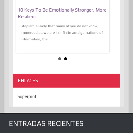
f
10 Keys To Be Emotionally Stronger, More
The Absurd
al Of
Resilient
Expression 
The Liberat
utopiaIt is likely that many of you do not know,
sion and
immersed as we are in infinite amalgamations of
The absurd d
e
information, the...
the transcend
algorithmThere
ENLACES
Superprof
ENTRADAS RECIENTES