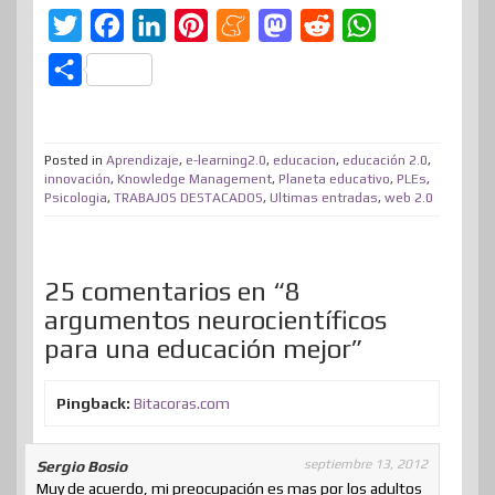
T
F
L
P
M
M
R
W
w
a
i
i
e
a
e
h
C
i
c
n
n
n
s
d
a
o
t
e
k
t
e
t
d
t
m
t
b
e
e
a
o
i
s
Posted in
Aprendizaje
,
e-learning2.0
,
educacion
,
educación 2.0
,
p
innovación
,
Knowledge Management
,
Planeta educativo
,
PLEs
,
e
o
d
r
m
d
t
A
Psicologia
,
TRABAJOS DESTACADOS
,
Ultimas entradas
,
web 2.0
a
r
o
I
e
e
o
p
r
k
n
s
n
p
t
25 comentarios en “8
t
i
argumentos neurocientíficos
r
para una educación mejor”
Pingback:
Bitacoras.com
septiembre 13, 2012
Sergio Bosio
Muy de acuerdo, mi preocupación es mas por los adultos