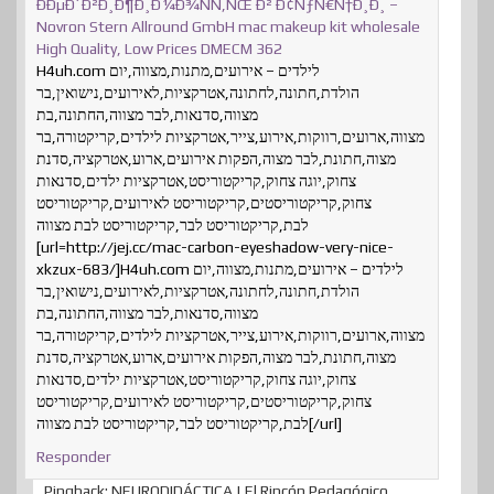
ÐÐµÐ´Ð²Ð¸Ð¶Ð¸Ð¼Ð¾ÑÑ‚ÑŒ Ð² Ð¢ÑƒÑ€Ñ†Ð¸Ð¸ –
Novron
Stern Allround GmbH mac makeup kit wholesale
High Quality, Low Prices DMECM 362
H4uh.com לילדים – אירועים,מתנות,מצווה,יום
הולדת,חתונה,לחתונה,אטרקציות,לאירועים,נישואין,בר
מצווה,סדנאות,לבר מצווה,החתונה,בת
מצווה,ארועים,רווקות,אירוע,צייר,אטרקציות לילדים,קריקטורה,בר
מצוה,חתונת,לבר מצוה,הפקות אירועים,ארוע,אטרקציה,סדנת
צחוק,יוגה צחוק,קריקטוריסט,אטרקציות ילדים,סדנאות
צחוק,קריקטוריסטים,קריקטוריסט לאירועים,קריקטוריסט
לבת,קריקטוריסט לבר,קריקטוריסט לבת מצווה
[url=http://jej.cc/mac-carbon-eyeshadow-very-nice-
xkzux-683/]H4uh.com לילדים – אירועים,מתנות,מצווה,יום
הולדת,חתונה,לחתונה,אטרקציות,לאירועים,נישואין,בר
מצווה,סדנאות,לבר מצווה,החתונה,בת
מצווה,ארועים,רווקות,אירוע,צייר,אטרקציות לילדים,קריקטורה,בר
מצוה,חתונת,לבר מצוה,הפקות אירועים,ארוע,אטרקציה,סדנת
צחוק,יוגה צחוק,קריקטוריסט,אטרקציות ילדים,סדנאות
צחוק,קריקטוריסטים,קריקטוריסט לאירועים,קריקטוריסט
לבת,קריקטוריסט לבר,קריקטוריסט לבת מצווה[/url]
Responder
Pingback: NEURODIDÁCTICA | El Rincón Pedagógico