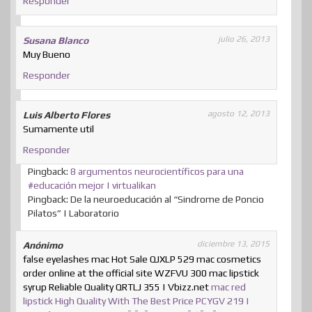
Responder
julio 26, 2013
Susana Blanco
Muy Bueno
Responder
agosto 12, 2013
Luis Alberto Flores
Sumamente util
Responder
Pingback:
8 argumentos neurocientíficos para una
#educación mejor | virtualikan
Pingback: De la neuroeducación al “Sindrome de Poncio
Pilatos” | Laboratorio
diciembre 13, 2015
Anónimo
false eyelashes mac Hot Sale QJXLP 529 mac cosmetics
order online at the official site WZFVU 300 mac lipstick
syrup Reliable Quality QRTLJ 355 | Vbizz.net
mac red
lipstick High Quality With The Best Price PCYGV 219 |