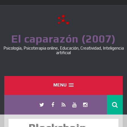
Skip
to
content
El caparazón (2007)
Psicología, Psicoterapia online, Educación, Creatividad, Inteligencia
artificial
MENU