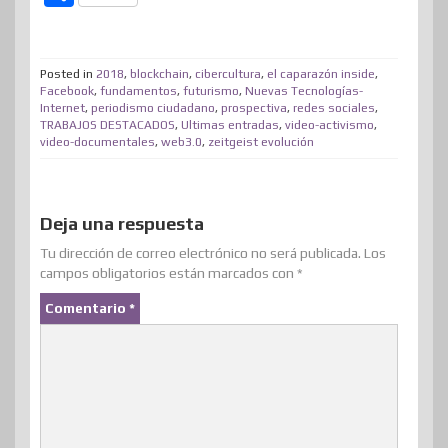
i
c
n
n
n
s
d
a
o
t
e
k
t
e
t
d
t
m
t
b
e
e
a
o
i
s
Posted in
2018
,
blockchain
,
cibercultura
,
el caparazón inside
,
p
Facebook
,
fundamentos
,
futurismo
,
Nuevas Tecnologías-
e
o
d
r
m
d
t
A
Internet
,
periodismo ciudadano
,
prospectiva
,
redes sociales
,
a
TRABAJOS DESTACADOS
,
Ultimas entradas
,
video-activismo
,
r
o
I
e
e
o
p
r
video-documentales
,
web3.0
,
zeitgeist evolución
k
n
s
n
p
t
t
i
Deja una respuesta
r
Tu dirección de correo electrónico no será publicada.
Los
campos obligatorios están marcados con
*
Comentario
*