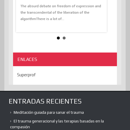
tions of
The absurd debate on freedom of expression and
immersed as 
the transcendental of the liberation of the
information, t
algorithmThere is a lot of...
ENLACES
Superprof
ENTRADAS RECIENTES
Meditación guiada para sanar el trauma
El trauma generacional y las terapias basadas en la
compasión