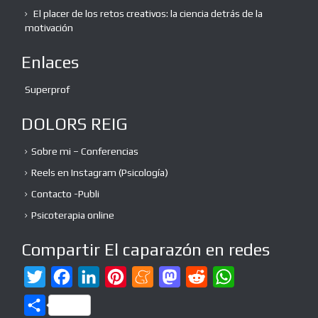
El placer de los retos creativos: la ciencia detrás de la
motivación
Enlaces
Superprof
DOLORS REIG
Sobre mi – Conferencias
Reels en Instagram (Psicología)
Contacto -Publi
Psicoterapia online
Compartir El caparazón en redes
T
F
L
P
M
M
R
W
w
a
i
i
e
a
e
h
C