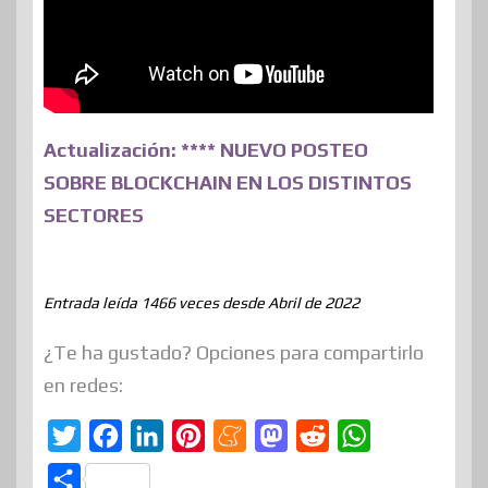
Actualización: **** NUEVO POSTEO
SOBRE BLOCKCHAIN EN LOS DISTINTOS
SECTORES
Entrada leída 1466 veces desde Abril de 2022
¿Te ha gustado? Opciones para compartirlo
en redes:
T
F
L
P
M
M
R
W
w
a
i
i
e
a
e
h
C