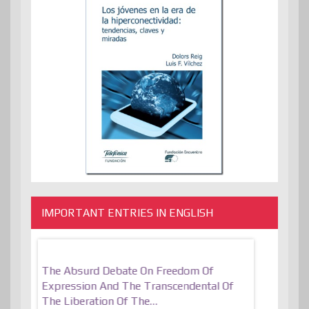
IMPORTANT ENTRIES IN ENGLISH
er, More
The Absurd Debate On Freedom Of
10 Keys To 
Expression And The Transcendental Of
Resilient
The Liberation Of The…
 know,
utopiaIt is l