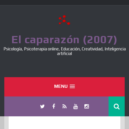
Skip
to
content
El caparazón (2007)
Psicología, Psicoterapia online, Educación, Creatividad, Inteligencia
artificial
MENU