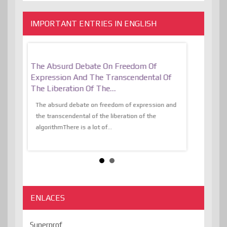
IMPORTANT ENTRIES IN ENGLISH
er, More
The Absurd Debate On Freedom Of
10 Keys To 
Expression And The Transcendental Of
Resilient
The Liberation Of The…
 know,
utopiaIt is l
tions of
The absurd debate on freedom of expression and
immersed as 
the transcendental of the liberation of the
information, t
algorithmThere is a lot of...
ENLACES
Superprof