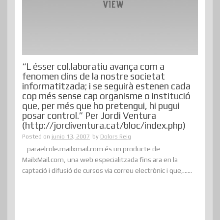
“L ésser col.laboratiu avança com a
fenomen dins de la nostre societat
informatitzada; i se seguirà estenen cada
cop més sense cap organisme o institució
que, per més que ho pretengui, hi pugui
posar control.” Per Jordi Ventura
(http://jordiventura.cat/bloc/index.php)
Posted on
junio 13, 2007
by
Dolors Reig
paraelcole.mailxmail.com és un producte de
MailxMail.com, una web especialitzada fins ara en la
captació i difusió de cursos via correu electrònic i que,......