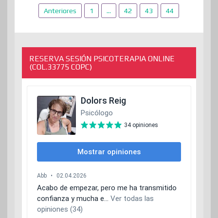
Paginación
Anteriores
1
…
42
43
44
de
entradas
RESERVA SESIÓN PSICOTERAPIA ONLINE
(COL.33775 COPC)