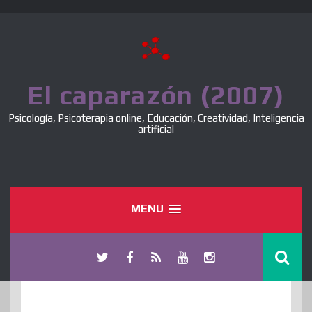
Skip
to
content
El caparazón (2007)
Psicología, Psicoterapia online, Educación, Creatividad, Inteligencia
artificial
MENU