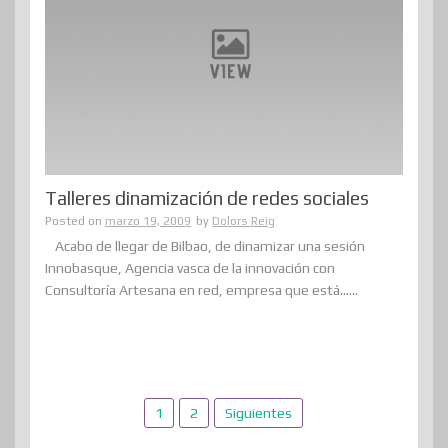
Talleres dinamización de redes sociales
Posted on
marzo 19, 2009
by
Dolors Reig
Acabo de llegar de Bilbao, de dinamizar una sesión
Innobasque, Agencia vasca de la innovación con
Consultoría Artesana en red, empresa que está......
Paginación
1
2
Siguientes
de