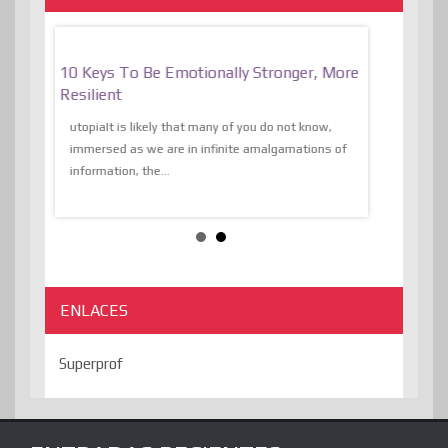
f
10 Keys To Be Emotionally Stronger, More
The Absurd
al Of
Resilient
Expression 
The Liberat
utopiaIt is likely that many of you do not know,
sion and
immersed as we are in infinite amalgamations of
The absurd d
e
information, the...
the transcend
algorithmThere
ENLACES
Superprof