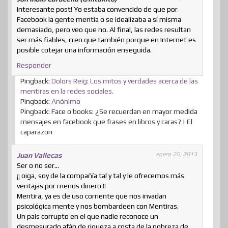
Interesante post! Yo estaba convencido de que por
Facebook la gente mentía o se idealizaba a sí misma
demasiado, pero veo que no. Al final, las redes resultan
ser más fiables, creo que también porque en Internet es
posible cotejar una información enseguida.
Responder
Pingback:
Dolors Reig: Los mitos y verdades acerca de las
mentiras en la redes sociales.
Pingback:
Anónimo
Pingback: Face o books: ¿Se recuerdan en mayor medida
mensajes en facebook que frases en libros y caras? | El
caparazon
enero 26, 2013
Juan Vallecas
Ser o no ser…
¡¡ oiga, soy de la compañía tal y tal y le ofrecemos más
ventajas por menos dinero !!
Mentira, ya es de uso corriente que nos invadan
psicológica mente y nos bombardeen con Mentiras.
Un país corrupto en el que nadie reconoce un
desmesurado afán de riqueza a costa de la pobreza de