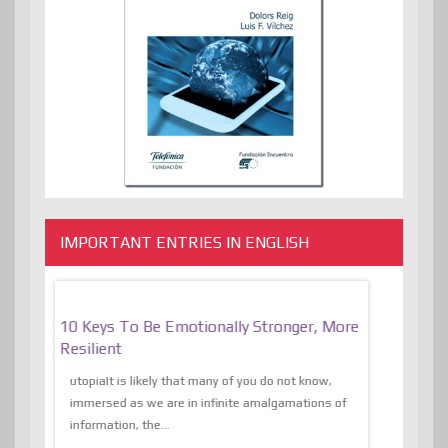
IMPORTANT ENTRIES IN ENGLISH
f
10 Keys To Be Emotionally Stronger, More
The Absurd
al Of
Resilient
Expression 
The Liberat
utopiaIt is likely that many of you do not know,
sion and
immersed as we are in infinite amalgamations of
The absurd d
e
information, the...
the transcend
algorithmThere