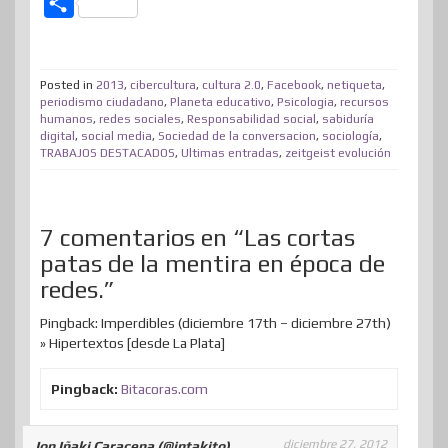
C
i
c
n
n
n
s
d
a
o
t
e
k
t
e
t
d
t
m
t
b
e
e
a
o
i
s
Posted in
2013
,
cibercultura
,
cultura 2.0
,
Facebook
,
netiqueta
,
p
periodismo ciudadano
,
Planeta educativo
,
Psicologia
,
recursos
e
o
d
r
m
d
t
A
humanos
,
redes sociales
,
Responsabilidad social
,
sabiduría
a
digital
,
social media
,
Sociedad de la conversacion
,
sociología
,
r
o
I
e
e
o
p
r
TRABAJOS DESTACADOS
,
Ultimas entradas
,
zeitgeist evolución
k
n
s
n
p
t
t
i
7 comentarios en “Las cortas
r
patas de la mentira en época de
redes.”
Pingback: Imperdibles (diciembre 17th – diciembre 27th)
» Hipertextos [desde La Plata]
Pingback:
Bitacoras.com
diciembre 27, 2012
Jon Iñaki Caracena (@intakito)