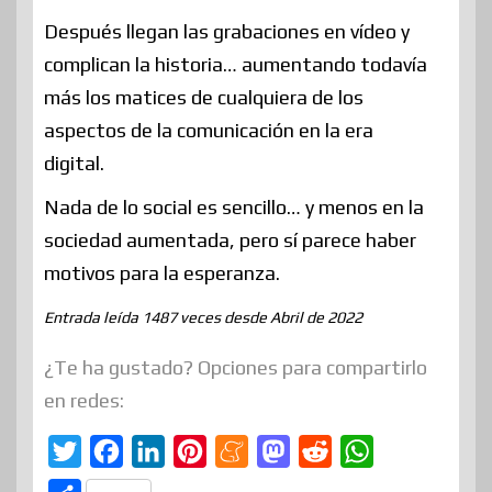
Después llegan las grabaciones en vídeo y
complican la historia… aumentando todavía
más los matices de cualquiera de los
aspectos de la comunicación en la era
digital.
Nada de lo social es sencillo… y menos en la
sociedad aumentada, pero sí parece haber
motivos para la esperanza.
Entrada leída 1487 veces desde Abril de 2022
¿Te ha gustado? Opciones para compartirlo
en redes:
T
F
L
P
M
M
R
W
w
a
i
i
e
a
e
h