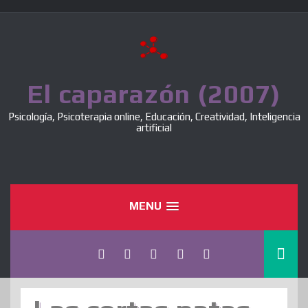
Skip
to
content
El caparazón (2007)
Psicología, Psicoterapia online, Educación, Creatividad, Inteligencia
artificial
MENU