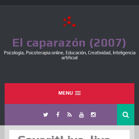
Skip
to
content
El caparazón (2007)
Psicología, Psicoterapia online, Educación, Creatividad, Inteligencia
artificial
MENU