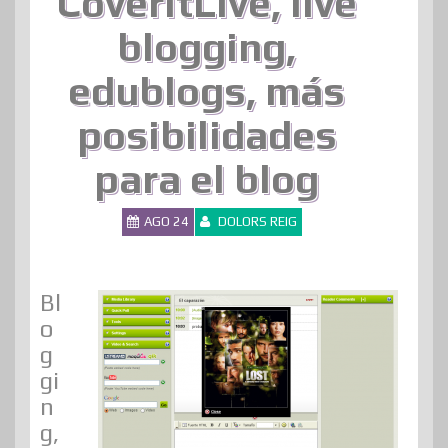
CoveritLive, live
blogging,
edublogs, más
posibilidades
para el blog
AGO 24
DOLORS REIG
Bl
o
g
gi
n
g,