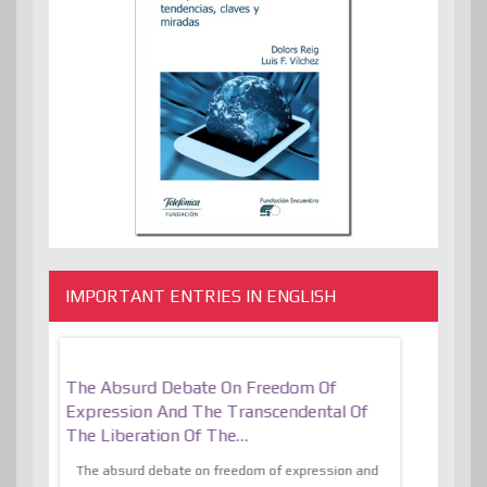
IMPORTANT ENTRIES IN ENGLISH
er, More
The Absurd Debate On Freedom Of
10 Keys To 
Expression And The Transcendental Of
Resilient
The Liberation Of The…
 know,
utopiaIt is l
tions of
The absurd debate on freedom of expression and
immersed as 