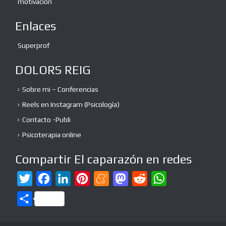
motivación
Enlaces
Superprof
DOLORS REIG
Sobre mi – Conferencias
Reels en Instagram (Psicología)
Contacto -Publi
Psicoterapia online
Compartir El caparazón en redes
T
F
L
P
M
M
R
W
w
a
i
i
e
a
e
h
C
i
c
n
n
n
s
d
a
o
t
e
k
t
e
t
d
t