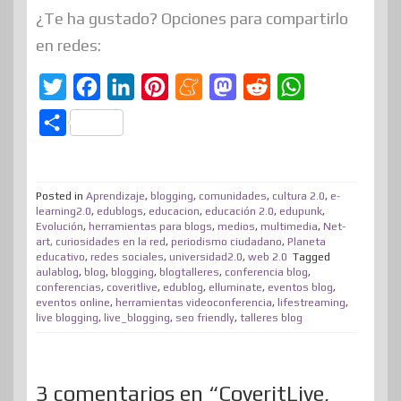
¿Te ha gustado? Opciones para compartirlo
en redes:
T
F
L
P
M
M
R
W
w
a
i
i
e
a
e
h
C
i
c
n
n
n
s
d
a
o
t
e
k
t
e
t
d
t
m
t
b
e
e
a
o
i
s
Posted in
Aprendizaje
,
blogging
,
comunidades
,
cultura 2.0
,
e-
p
learning2.0
,
edublogs
,
educacion
,
educación 2.0
,
edupunk
,
e
o
d
r
m
d
t
A
Evolución
,
herramientas para blogs
,
medios
,
multimedia
,
Net-
a
art, curiosidades en la red
,
periodismo ciudadano
,
Planeta
r
o
I
e
e
o
p
r
educativo
,
redes sociales
,
universidad2.0
,
web 2.0
Tagged
aulablog
,
blog
k
,
blogging
n
,
blogtalleres
s
,
conferencia blog
n
p
,
t
conferencias
,
coveritlive
,
edublog
,
elluminate
,
eventos blog
,
t
eventos online
,
herramientas videoconferencia
,
lifestreaming
,
i
live blogging
,
live_blogging
,
seo friendly
,
talleres blog
r
3 comentarios en “CoveritLive,