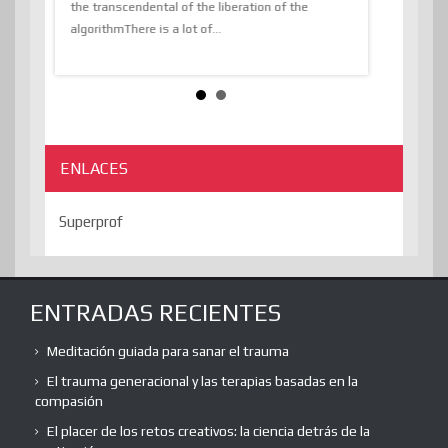
the transcendental of the liberation of the
information, t
algorithmThere is a lot of...
ENLACES
Superprof
ENTRADAS RECIENTES
Meditación guiada para sanar el trauma
El trauma generacional y las terapias basadas en la
compasión
El placer de los retos creativos: la ciencia detrás de la