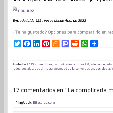
Entrada leída 1254 veces desde Abril de 2022
¿Te ha gustado? Opciones para compartirlo en re
T
F
L
P
M
M
R
W
C
w
a
i
i
e
a
e
h
o
i
c
n
n
n
s
d
a
m
Posted in
2013
,
cibercultura
,
comunidades
,
cultura 2.0
,
educacion
,
educ
t
e
k
t
e
t
d
t
p
redes sociales
,
social media
,
Sociedad de la conversacion
,
sociología
,
t
b
e
e
a
o
i
s
a
e
o
d
r
m
d
t
A
r
17 comentarios en “La complicada m
r
o
I
e
e
o
p
t
k
n
s
n
p
i
Pingback:
Bitacoras.com
t
r