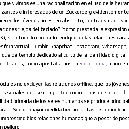
 que vivimos es una racionalización en el uso de la herr
lizantes e interesadas de un Zuckerberg evidentemente
eren los jóvenes no es, en absoluto, centrar su vida soci
aciones “lejos del teclado” (tomo prestada la expresión 
 sino todo lo contrario: enriquecer las relaciones cara 
 esfera virtual. Tumblr, Snapchat, Instagram, Whatsapp,
ue de templo dedicado al culto de la identidad digital,
) dedicados, como apostábamos en
Socionomía
, a aument
ciales no excluyen las relaciones offline, que los jóvene
edes sociales que se comporten como capas de sociedad
lidad primaria de los seres humanos se produce princip
nfarán. Son en mayor medida herramientas de comunicació
imprescindibles relaciones humanas que a pesar de pesa
 peligro.