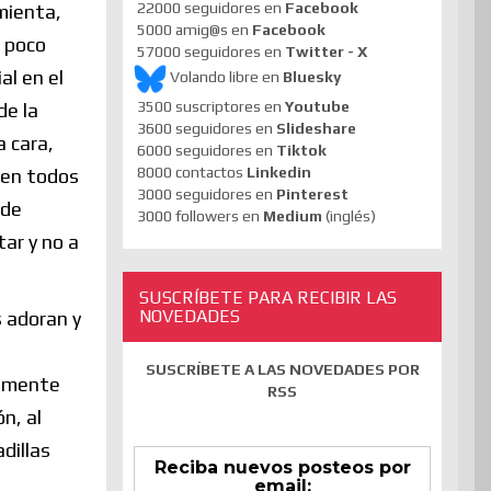
22000 seguidores en
Facebook
amienta,
5000 amig@s en
Facebook
 poco
57000 seguidores en
Twitter - X
al en el
Volando libre en
Bluesky
3500 suscriptores en
Youtube
de la
3600 seguidores en
Slideshare
a cara,
6000 seguidores en
Tiktok
8000 contactos
Linkedin
 en todos
3000 seguidores en
Pinterest
 de
3000 followers en
Medium
(inglés)
ar y no a
SUSCRÍBETE PARA RECIBIR LAS
NOVEDADES
s adoran y
SUSCRÍBETE A LAS NOVEDADES POR
almente
RSS
n, al
dillas
Reciba nuevos posteos por
email: