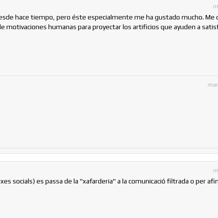
m
o desde hace tiempo, pero éste especialmente me ha gustado mucho. Me
de motivaciones humanas para proyectar los artificios que ayuden a satisf
mar
m
xes socials) es passa de la "xafarderia" a la comunicació filtrada o per afi