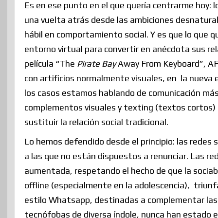
Es en ese punto en el que quería centrarme hoy: lo
una vuelta atrás desde las ambiciones desnatura
hábil en comportamiento social. Y es que lo que qui
entorno virtual para convertir en anécdota sus rel
película “The
Pirate Bay
Away From Keyboard”, AFK),
con artificios normalmente visuales, en la nueva
los casos estamos hablando de comunicación más q
complementos visuales y texting (textos cortos
sustituir la relación social tradicional.
Lo hemos defendido desde el principio: las redes so
a las que no están dispuestos a renunciar. Las r
aumentada, respetando el hecho de que la sociabi
offline (especialmente en la adolescencia), triu
estilo Whatsapp, destinadas a complementar las 
tecnófobas de diversa índole, nunca han estado en