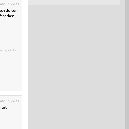
arzo 5, 2013
 quedo con
acerlas",
zo 5, 2013
arzo 5, 2013
nitat