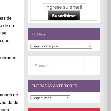
Suscribirse
mas de
ta de un
e se
TEMAS
o que
Temas
 fenómeno
Buscar:
ENTRADAS ANTERIORES
l mundo de
ENTRADAS
nvadida de
ANTERIORES
squen