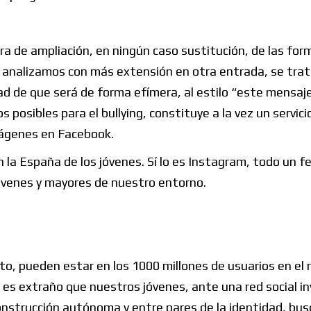
ra de ampliación, en ningún caso sustitución, de las for
ue analizamos con más extensión en otra entrada, se tra
dad de que será de forma efímera, al estilo “este mensaj
posibles para el bullying, constituye a la vez un servici
mágenes en Facebook.
 la España de los jóvenes. Sí lo es Instagram, todo un
óvenes y mayores de nuestro entorno.
ato, pueden estar en los 1000 millones de usuarios en e
o es extraño que nuestros jóvenes, ante una red social i
onstrucción autónoma y entre pares de la identidad, bu