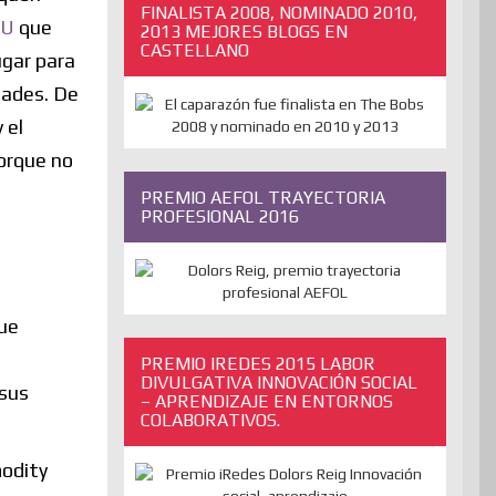
FINALISTA 2008, NOMINADO 2010,
UU
que
2013 MEJORES BLOGS EN
CASTELLANO
ugar para
dades. De
 el
orque no
PREMIO AEFOL TRAYECTORIA
PROFESIONAL 2016
que
PREMIO IREDES 2015 LABOR
DIVULGATIVA INNOVACIÓN SOCIAL
 sus
– APRENDIZAJE EN ENTORNOS
COLABORATIVOS.
modity