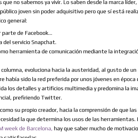
as que no sabemos ya vivir. Lo saben desde la marca líder,
úblico joven sin poder adquisitivo pero que sí está real
ico general:
r parte de Facebook…
 del servicio Snapchat.
mo herramienta de comunicación mediante la integraci
columna, evoluciona hacia la austeridad, al gusto de un 
e había sido la red preferida por unos jóvenes en época 
a los detalles y artificios multimedia y predomina la i
ncial, prefiriendo Twitter.
como su propio creador, hacia la comprensión de que las
necesidad la que determina los usos de las herramientas.
SM week de Barcelona,
hay que saber mucho de motivaci
a satisfacerlas.