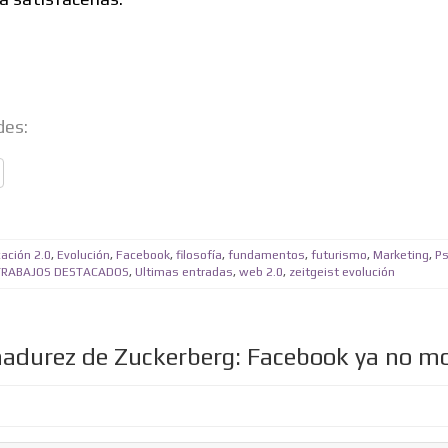
des:
ación 2.0
,
Evolución
,
Facebook
,
filosofía
,
fundamentos
,
futurismo
,
Marketing
,
Ps
TRABAJOS DESTACADOS
,
Ultimas entradas
,
web 2.0
,
zeitgeist evolución
adurez de Zuckerberg: Facebook ya no m