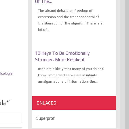
Of The…
The absurd debate on freedom of
expression and the transcendental of
the liberation of the algorithmThere is a
lot of...
10 Keys To Be Emotionally
Stronger, More Resilient
utopiaIt is likely that many of you do not
icologia
,
know, immersed as we are in infinite
amalgamations of information, the...
ola”
ENLACES
Superprof