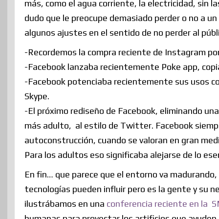
más, como el agua corriente, la electricidad, sin l
dudo que le preocupe demasiado perder o no a un p
algunos ajustes en el sentido de no perder al públ
-Recordemos la compra reciente de Instagram po
-Facebook lanzaba recientemente Poke app, copia
-Facebook potenciaba recientemente sus usos co
Skype.
-El próximo rediseño de Facebook, eliminando una 
más adulto, al estilo de Twitter. Facebook siempr
autoconstrucción, cuando se valoran en gran medid
Para los adultos eso significaba alejarse de lo ese
En fin… que parece que el entorno va madurando, 
tecnologías pueden influir pero es la gente y su 
ilustrábamos en una
conferencia reciente en la 
humanas para proyectar los artificios que ayuden 