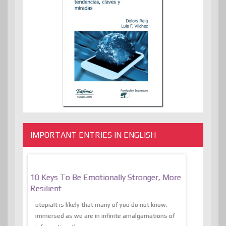
IMPORTANT ENTRIES IN ENGLISH
f
10 Keys To Be Emotionally Stronger, More
The Absurd
al Of
Resilient
Expression 
The Liberat
utopiaIt is likely that many of you do not know,
sion and
immersed as we are in infinite amalgamations of
The absurd d