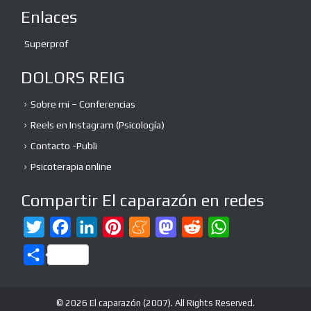
Enlaces
Superprof
DOLORS REIG
Sobre mi – Conferencias
Reels en Instagram (Psicología)
Contacto -Publi
Psicoterapia online
Compartir El caparazón en redes
T
F
L
P
M
M
R
W
w
a
i
i
e
a
e
h
C
i
c
n
n
n
s
d
a
o
t
e
k
t
e
t
d
t
m
© 2026 El caparazón (2007). All Rights Reserved.
t
b
e
e
a
o
i
s