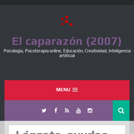
Skip
to
content
El caparazón (2007)
Psicología, Psicoterapia online, Educación, Creatividad, Inteligencia
artificial
MENU