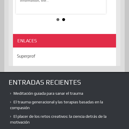
e
information, the...
the transcend
algorithmThere
ENLACES
Superprof
ENTRADAS RECIENTES
Meditación guiada para sanar el trauma
El trauma generacional y las terapias basadas en la
compasión
El placer de los retos creativos: la ciencia detrás de la
motivación