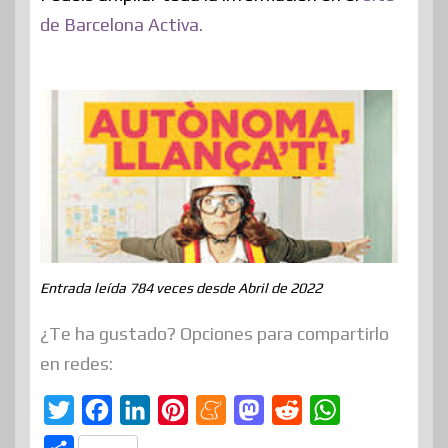
de Barcelona Activa.
Entrada leída 784 veces desde Abril de 2022
¿Te ha gustado? Opciones para compartirlo
en redes:
T
F
L
P
M
M
R
W
w
a
i
i
e
a
e
h