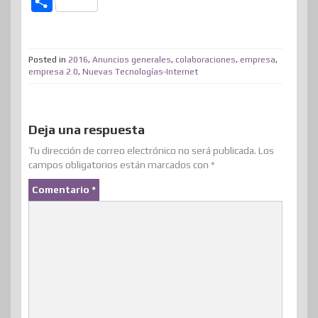
C
i
c
n
n
n
s
d
a
o
t
e
k
t
e
t
d
t
m
t
b
e
e
a
o
i
s
Posted in
2016
,
Anuncios generales
,
colaboraciones
,
empresa
,
p
empresa 2.0
,
Nuevas Tecnologías-Internet
e
o
d
r
m
d
t
A
a
r
o
I
e
e
o
p
r
k
n
s
n
p
Deja una respuesta
t
t
i
Tu dirección de correo electrónico no será publicada.
Los
campos obligatorios están marcados con
*
r
Comentario
*