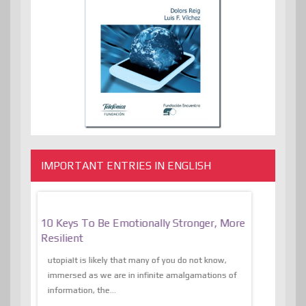
IMPORTANT ENTRIES IN ENGLISH
f
10 Keys To Be Emotionally Stronger, More
The Absurd
al Of
Resilient
Expression 
The Liberat
utopiaIt is likely that many of you do not know,
sion and
immersed as we are in infinite amalgamations of
The absurd d
e
information, the...
the transcend
algorithmThere