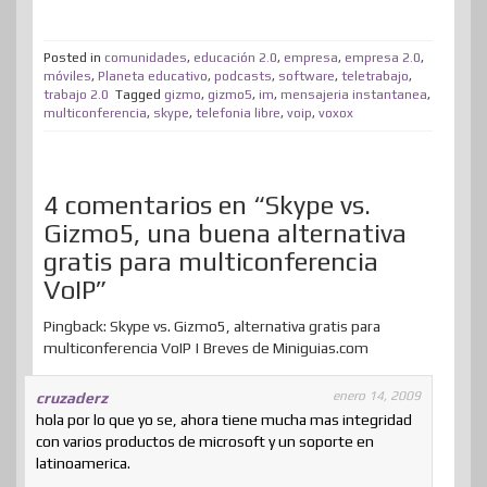
o
t
e
k
t
e
t
d
t
m
t
b
e
e
a
o
i
s
Posted in
comunidades
,
educación 2.0
,
empresa
,
empresa 2.0
,
p
móviles
,
Planeta educativo
,
podcasts
,
software
,
teletrabajo
,
e
o
d
r
m
d
t
A
trabajo 2.0
Tagged
gizmo
,
gizmo5
,
im
,
mensajeria instantanea
,
a
multiconferencia
,
skype
,
telefonia libre
,
voip
,
voxox
r
o
I
e
e
o
p
r
k
n
s
n
p
t
t
i
4 comentarios en “Skype vs.
Gizmo5, una buena alternativa
r
gratis para multiconferencia
VoIP”
Pingback: Skype vs. Gizmo5, alternativa gratis para
multiconferencia VoIP | Breves de Miniguias.com
enero 14, 2009
cruzaderz
hola por lo que yo se, ahora tiene mucha mas integridad
con varios productos de microsoft y un soporte en
latinoamerica.