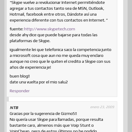
“Skype vuelve a revolucionar Internet permitiéndote
agregar a tus contactos tanto sea de MSN, Outlook,
Hotmail, facebook entre otros, Dándote así una
experiencia diferente con tus contactos en Internet. ”
fuente:
http://www.skypetech.com
desde ahy dice que puede bajarse para todas las
plataformas de Skype.
igualmente lei que telefonica saco la competencia junto
a microsoft cosa que aun no me queda muy enclaro
aunque no creo que le quiten el credito a Skype con sus
años de experiencia je!
buen blog!!
date una vuelta por el mio salu2
Responder
enero 23, 2009
NTB
Gracias por la sugerencia de Gizmo5!!
No quería usar Skype para llamadas, porque resulta
bastante caro, almenos más que Voip Stunt o
VoipCheap, pero de estos últimos no he podido