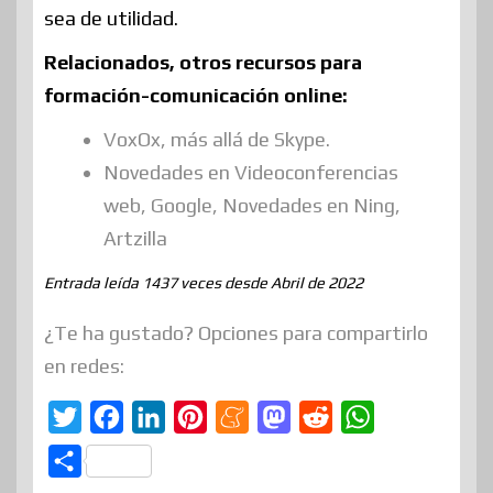
sea de utilidad.
Relacionados, otros recursos para
formación-comunicación online:
VoxOx, más allá de Skype.
Novedades en Videoconferencias
web, Google, Novedades en Ning,
Artzilla
Entrada leída 1437 veces desde Abril de 2022
¿Te ha gustado? Opciones para compartirlo
en redes:
T
F
L
P
M
M
R
W
w
a
i
i
e
a
e
h
C
i
c
n
n
n
s
d
a