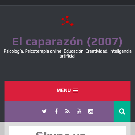
Skip
to
content
El caparazón (2007)
Psicología, Psicoterapia online, Educación, Creatividad, Inteligencia
artificial
MENU