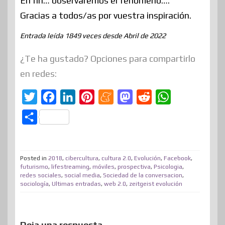
En fin… observaremos el fenómeno….
Gracias a todos/as por vuestra inspiración.
Entrada leída 1849 veces desde Abril de 2022
¿Te ha gustado? Opciones para compartirlo
en redes:
T
F
L
P
M
M
R
W
w
a
i
i
e
a
e
h
C
i
c
n
n
n
s
d
a
o
t
e
k
t
e
t
d
t
m
t
b
e
e
a
o
i
s
Posted in
2018
,
cibercultura
,
cultura 2.0
,
Evolución
,
Facebook
,
p
futurismo
,
lifestreaming
,
móviles
,
prospectiva
,
Psicologia
,
e
o
d
r
m
d
t
A
redes sociales
,
social media
,
Sociedad de la conversacion
,
a
sociología
,
Ultimas entradas
,
web 2.0
,
zeitgeist evolución
r
o
I
e
e
o
p
r
k
n
s
n
p
t
t
i
Deja una respuesta