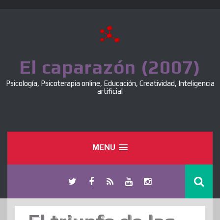
Skip
to
content
El caparazón (2007)
Psicología, Psicoterapia online, Educación, Creatividad, Inteligencia
artificial
MENU