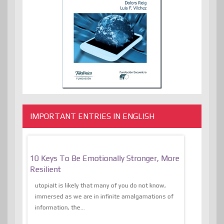
IMPORTANT ENTRIES IN ENGLISH
f
10 Keys To Be Emotionally Stronger, More
The Absurd
al Of
Resilient
Expression 
The Liberat
utopiaIt is likely that many of you do not know,
sion and
immersed as we are in infinite amalgamations of
The absurd d
e
information, the...
the transcend
algorithmThere