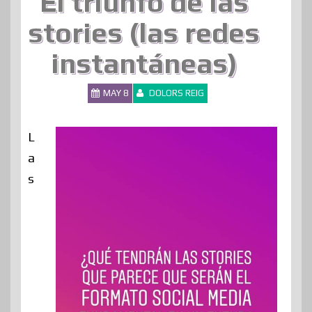
El triunfo de las
stories (las redes
instantáneas)
MAY 8
DOLORS REIG
L
a
s