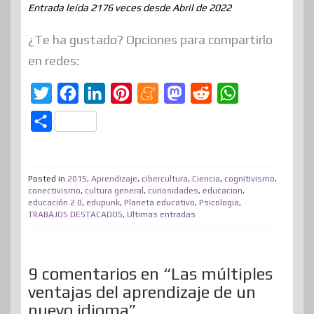
Entrada leída 2176 veces desde Abril de 2022
¿Te ha gustado? Opciones para compartirlo
en redes:
T
F
L
P
M
M
R
W
w
a
i
i
e
a
e
h
C
i
c
n
n
n
s
d
a
o
t
e
k
t
e
t
d
t
m
t
b
e
e
a
o
i
s
Posted in
2015
,
Aprendizaje
,
cibercultura
,
Ciencia
,
cognitivismo
,
p
conectivismo
,
cultura general
,
curiosidades
,
educacion
,
e
o
d
r
m
d
t
A
educación 2.0
,
edupunk
,
Planeta educativo
,
Psicologia
,
a
TRABAJOS DESTACADOS
,
Ultimas entradas
r
o
I
e
e
o
p
r
k
n
s
n
p
t
t
i
9 comentarios en “Las múltiples
ventajas del aprendizaje de un
r
nuevo idioma”