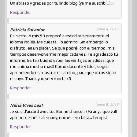
Un abrazo y gracias por tu lindo blog (ya me suscribí…)…
Responder
junio 4, 2015
Patricia Salvador
Es cierto! A mis 53 empecé a estudiar seriamente el
idioma inglés. Me cuesta , lo admito. Sin embargo lo
disfruto, es un placer. Sé que podré, con el tiempo, mis
tiempos desenvolverme mejor cada vez. Te agradezco tu
informe. Es tan bueno saber las ventajas añadidas, que
me anima mucho mas!! Como docente y lider, seguir
aprendiendo es mostrar el camino, para que otros sigan
el suyo. Thank you very much! <3
Responder
junio 6, 2015
Núria Vives Leal
Je suis d'accord avec toi. Bonne chance! :) Fa anys que vull
aprendre xinès i alemany; només em falta… temps!
Responder