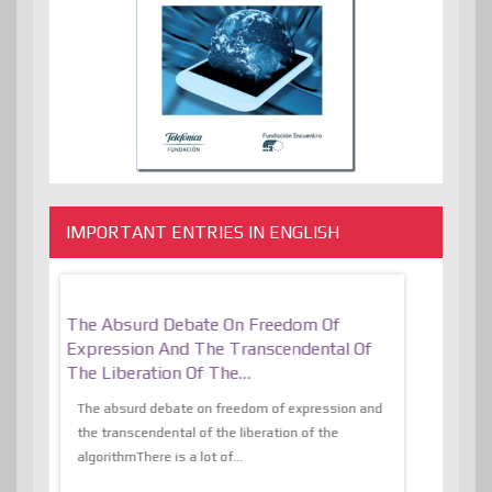
IMPORTANT ENTRIES IN ENGLISH
er, More
The Absurd Debate On Freedom Of
10 Keys To 
Expression And The Transcendental Of
Resilient
The Liberation Of The…
 know,
utopiaIt is l
tions of
The absurd debate on freedom of expression and
immersed as 
the transcendental of the liberation of the
information, t
algorithmThere is a lot of...