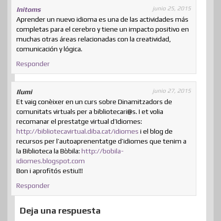
junio 25, 2015
Initoms
Aprender un nuevo idioma es una de las actividades más
completas para el cerebro y tiene un impacto positivo en
muchas otras áreas relacionadas con la creatividad,
comunicación y lógica.
Responder
junio 27, 2015
Ilumi
Et vaig conèixer en un curs sobre Dinamitzadors de
comunitats virtuals per a bibliotecari@s. I et volia
recomanar el prestatge virtual d’Idiomes:
http://bibliotecavirtual.diba.cat/idiomes
i el blog de
recursos per l’autoaprenentatge d’idiomes que tenim a
la Biblioteca la Bòbila:
http://bobila-
idiomes.blogspot.com
Bon i aprofitós estiu!!!
Responder
Deja una respuesta