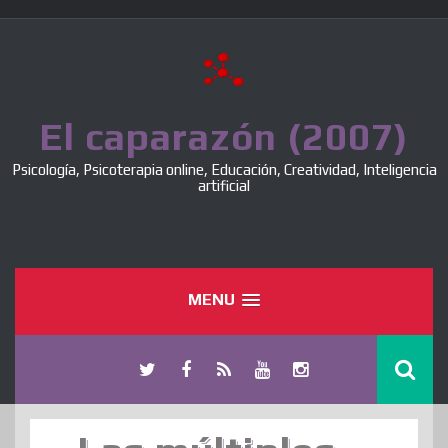
Skip
to
content
El caparazón (2007)
Psicología, Psicoterapia online, Educación, Creatividad, Inteligencia
artificial
MENU