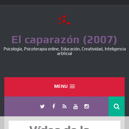
Skip
to
content
El caparazón (2007)
Psicología, Psicoterapia online, Educación, Creatividad, Inteligencia
artificial
MENU