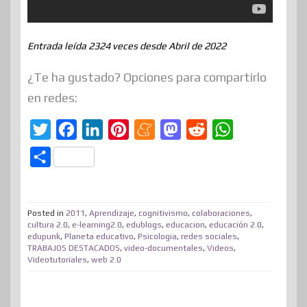
Entrada leída 2324 veces desde Abril de 2022
¿Te ha gustado? Opciones para compartirlo
en redes:
T
F
L
P
M
M
R
W
w
a
i
i
e
a
e
h
C
i
c
n
n
n
s
d
a
o
t
e
k
t
e
t
d
t
m
t
b
e
e
a
o
i
s
Posted in
2011
,
Aprendizaje
,
cognitivismo
,
colaboraciones
,
p
cultura 2.0
,
e-learning2.0
,
edublogs
,
educacion
,
educación 2.0
,
e
o
d
r
m
d
t
A
edupunk
,
Planeta educativo
,
Psicologia
,
redes sociales
,
a
TRABAJOS DESTACADOS
,
video-documentales
,
Videos
,
r
o
I
e
e
o
p
r
Videotutoriales
,
web 2.0
k
n
s
n
p
t
t
i