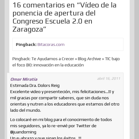
16 comentarios en “Vídeo de la
r
ponencia de apertura del
Congreso Escuela 2.0 en
Zaragoza”
Pingback:
Bitacoras.com
Pingback: Te Ayudamos a Crecer » Blog Archive » TIC bajo
el foco (III): innovación en la educación
abril 16, 2011
Omar Miratía
Estimada Dra. Dolors Reig
Excelente video y presenteción, mis felicitaciones…!!! y
mil gracias por compartir saberes, que sin duda nos
orientas y nutren a los educadores que estamos del otro
lado del mundo.
Lo colocaré en mi blog para el conocimiento de todos
mis seguidores, ya lo re-envié por Twitter de
@juandoming
Un e-abrazo y que sigan los éxitos…!!!