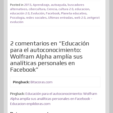
t
b
e
e
a
o
i
s
Posted in
2013
,
Aprendizaje
,
autoayuda
,
buscadores
p
alternativos
,
cibercultura
,
Ciencia
,
cultura 2.0
,
educacion
,
e
o
d
r
m
d
t
A
educación 2.0
,
Evolución
,
Facebook
,
Planeta educativo
,
a
Psicologia
,
redes sociales
,
Ultimas entradas
,
web 2.0
,
zeitgeist
r
o
I
e
e
o
p
r
evolución
k
n
s
n
p
t
t
i
2 comentarios en “Educación
r
para el autoconocimiento:
Wolfram Alpha amplía sus
analíticas personales en
Facebook”
Pingback:
Bitacoras.com
Pingback:
Educación para el autoconocimiento: Wolfram
Alpha amplía sus analíticas personales en Facebook -
Educacion enpildoras.com