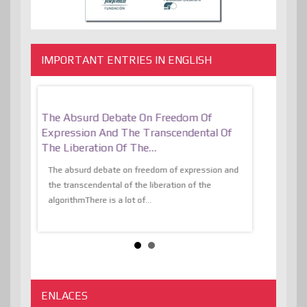
IMPORTANT ENTRIES IN ENGLISH
er, More
The Absurd Debate On Freedom Of
10 Keys To 
Expression And The Transcendental Of
Resilient
The Liberation Of The…
 know,
utopiaIt is l
tions of
The absurd debate on freedom of expression and
immersed as 
the transcendental of the liberation of the
information, t
algorithmThere is a lot of...
ENLACES