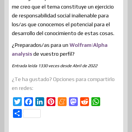
me creo que el tema constituye un ejercicio
de responsabilidad social inalienable para
los/as que conocemos el potencial para el
desarrollo del conocimiento de estas cosas.
¿Preparados/as para un
Wolfram|Alpha
analysis
de vuestro perfil?
Entrada leída 1330 veces desde Abril de 2022
¿Te ha gustado? Opciones para compartirlo
en redes:
T
F
L
P
M
M
R
W
w
a
i
i
e
a
e
h
C
i
c
n
n
n
s
d
a
o
t
e
k
t
e
t
d
t
m