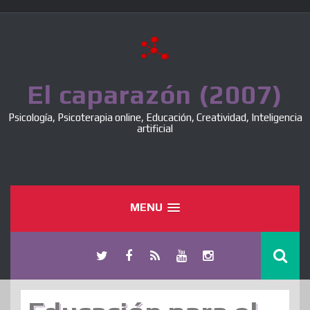
Skip
to
content
El caparazón (2007)
Psicología, Psicoterapia online, Educación, Creatividad, Inteligencia
artificial
MENU