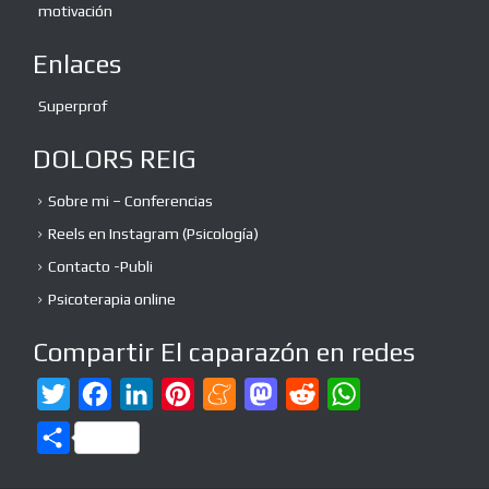
motivación
Enlaces
Superprof
DOLORS REIG
Sobre mi – Conferencias
Reels en Instagram (Psicología)
Contacto -Publi
Psicoterapia online
Compartir El caparazón en redes
T
F
L
P
M
M
R
W
w
a
i
i
e
a
e
h
C
i
c
n
n
n
s
d
a
o