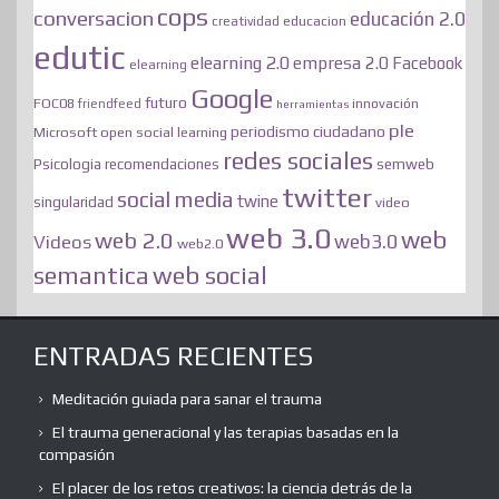
cops
conversacion
educación 2.0
educacion
creatividad
edutic
elearning 2.0
empresa 2.0
Facebook
elearning
Google
futuro
FOC08
innovación
friendfeed
herramientas
ple
periodismo ciudadano
Microsoft
open social learning
redes sociales
semweb
Psicologia
recomendaciones
twitter
social media
twine
singularidad
video
web 3.0
web
web 2.0
web3.0
Videos
web2.0
web social
semantica
ENTRADAS RECIENTES
Meditación guiada para sanar el trauma
El trauma generacional y las terapias basadas en la
compasión
El placer de los retos creativos: la ciencia detrás de la