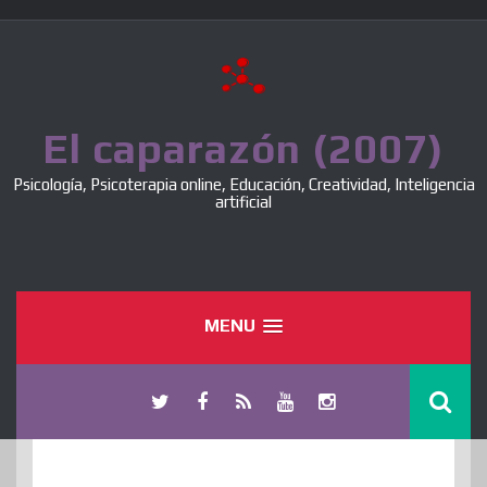
Skip
to
content
El caparazón (2007)
Psicología, Psicoterapia online, Educación, Creatividad, Inteligencia
artificial
MENU