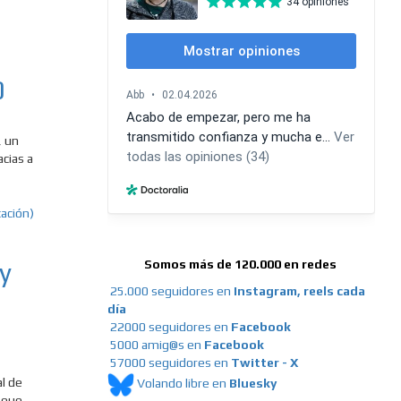
0
, un
cias a
y
Somos más de 120.000 en redes
25.000 seguidores en
Instagram, reels cada
día
22000 seguidores en
Facebook
5000 amig@s en
Facebook
57000 seguidores en
Twitter - X
l de
Volando libre en
Bluesky
ue......