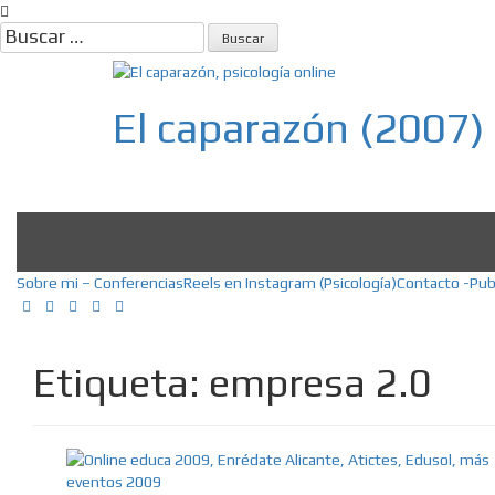
Skip
to
Buscar:
content
El caparazón (2007)
Psicología, Psicoterapia online, E
Sobre mi – Conferencias
Reels en Instagram (Psicología)
Contacto -Pub
Etiqueta:
empresa 2.0