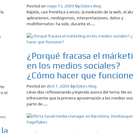
Posted on
mayo 13, 2009
by
Dolors Reig
la
Rápida, casi frenética a veces, la evolución de la web, el al
aplicaciones, neologismos, interpretaciones, datos y
multiformatos ha sido, durante el......
¿Porqué fracasa el márket
en los medios sociales?
¿Cómo hacer que funcion
Posted on
abril 7, 2009
by
Dolors Reig
nte
Llevo días reflexionando y leyendo acerca del tema. No es
e el
infrecuente que la primera aproximación a los medios soci
parte de......
 la