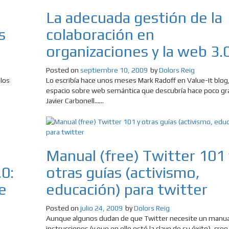
La adecuada gestión de la
s
colaboración en
organizaciones y la web 3.
Posted on
septiembre 10, 2009
by
Dolors Reig
 los
Lo escribía hace unos meses Mark Radoff en Value-It blog
espacio sobre web semántica que descubría hace poco gra
Javier Carbonell......
Manual (free) Twitter 101 
.0:
otras guías (activismo,
e
educación) para twitter
Posted on
julio 24, 2009
by
Dolors Reig
Aunque algunos dudan de que Twitter necesite un manua
instrucciones (y que en ello esté la clave de su éxito), creo q