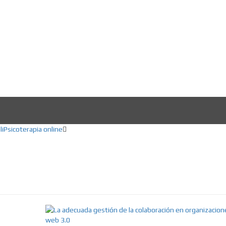
ducación, Creatividad, Inteligencia artifici
li
Psicoterapia online