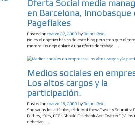
Oferta Social media mana
en Barcelona, Innobasque
Pageflakes
Posted on
marzo 27, 2009
by
Dolors Reig
No es el objetivo básico de este blog pero creo que el tem
merece. Os dejo enlace a una oferta de trabajo......
Medios sociales en empres
Los altos cargos y la
participación.
Posted on
marzo 16, 2009
by
Dolors Reig
Son varios los artículos, el de Matthew Fraser y Soumitra 
Forbes, “Yes, CEOs Should Facebook And Twitter“ (sí, los
deberían......