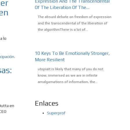
ger
Expression And The Transcendental
Of The Liberation Of The…
 en
The absurd debate on freedom of expression
and the transcendental of the liberation of
the algorithmThere is a lot of...
a lo
10 Keys To Be Emotionally Stronger,
More Resilient
as:
utopiaIt is likely that many of you do not
know, immersed as we are in infinite
amalgamations of information, the...
Enlaces
Dutta en
 CEO
Superprof