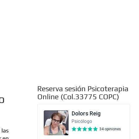
al
Reserva sesión Psicoterapia
o
Online (Col.33775 COPC)
 las
r en