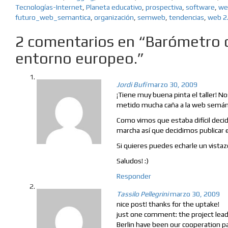
Tecnologías-Internet
,
Planeta educativo
,
prospectiva
,
software
,
we
futuro_web_semantica
,
organización
,
semweb
,
tendencias
,
web 2
2 comentarios en “Barómetro d
entorno europeo.”
Jordi Bufí
marzo 30, 2009
¡Tiene muy buena pinta el taller! 
metido mucha caña a la web semán
Como vimos que estaba difícil deci
marcha así que decidimos publicar
Si quieres puedes echarle un vistaz
Saludos! :)
Responder
Tassilo Pellegrini
marzo 30, 2009
nice post! thanks for the uptake!
just one comment: the project lea
Berlin have been our cooperation pa