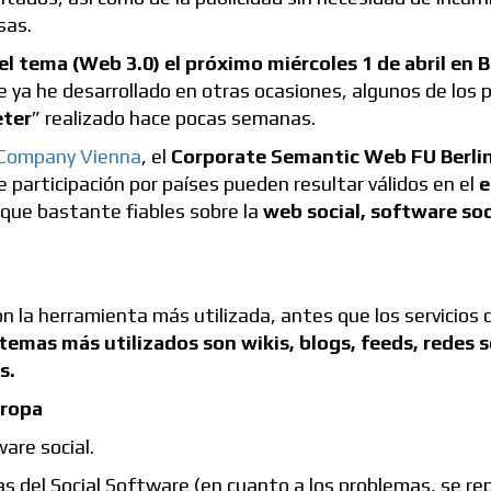
sas.
del tema (Web 3.0) el próximo miércoles 1 de abril en 
 ya he desarrollado en otras ocasiones, algunos de los 
ter
” realizado hace pocas semanas.
Company Vienna
, el
Corporate Semantic Web FU Berli
de participación por países pueden resultar válidos en el
e
 que bastante fiables sobre la
web social, software soc
n la herramienta más utilizada, antes que los servicios d
stemas más utilizados son wikis, blogs, feeds, redes s
s.
are social.
as del Social Software (en cuanto a los problemas, se re