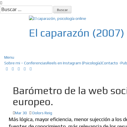
Skip
to
Buscar:
content
El caparazón (2007)
Psicología, Psicoterapia online, E
Menu
Sobre mi – Conferencias
Reels en Instagram (Psicología)
Contacto -Pub
Barómetro de la web soci
europeo.
Mar 30
Dolors Reig
Más lógica, mayor eficiencia, menor sujección a los 
fuentes de conocimiento, más relevancia de los resul