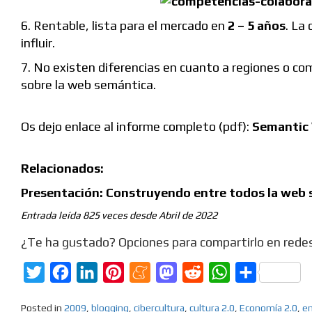
6. Rentable, lista para el mercado en
2 – 5 años
. La
influir.
7. No existen diferencias en cuanto a regiones o com
sobre la web semántica.
Os dejo enlace al informe completo (pdf):
Semantic 
Relacionados:
Presentación: Construyendo entre todos la web 
Entrada leída 825 veces desde Abril de 2022
¿Te ha gustado? Opciones para compartirlo en redes
Twitter
Facebook
LinkedIn
Pinterest
Meneame
Mastodon
Reddit
WhatsApp
Compartir
Posted in
2009
,
blogging
,
cibercultura
,
cultura 2.0
,
Economía 2.0
,
e