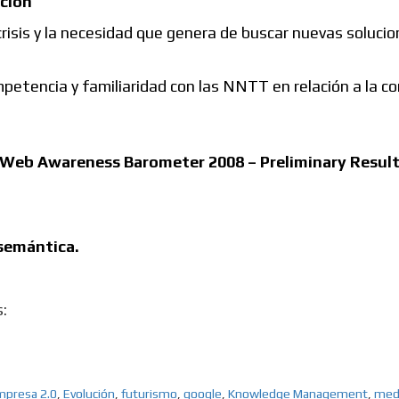
 crisis y la necesidad que genera de buscar nuevas soluci
petencia y familiaridad con las NNTT en relación a la co
Web Awareness Barometer 2008 – Preliminary Resul
semántica.
:
mpresa 2.0
,
Evolución
,
futurismo
,
google
,
Knowledge Management
,
med