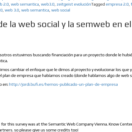
b 2.0
,
web semantica
,
web3.0
,
zeitgeist evolución
Tagged
empresa 2.0
,
.0
,
web 3.0
,
web semantica
,
web social
e la web social y la semweb en el
Nosotros estuvimos buscando financiación para un proyecto donde le hub
tica.
dimos cambiar el enfoque que le dimos al proyecto y evolucionar los que
 el plan de empresa que habíamos creado (donde hablamos algo de web 
o en:
http://jordi.bufi.es/hemos-publicado-un-plan-de-empresa
d for this survey was at the Semantic Web Company Vienna. Know Center
rtners. so please give us some credits too!