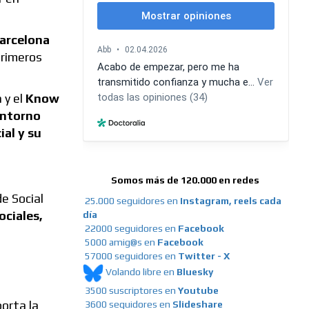
Barcelona
primeros
n
y el
Know
ntorno
ial y su
Somos más de 120.000 en redes
e Social
25.000 seguidores en
Instagram, reels cada
ociales,
día
22000 seguidores en
Facebook
5000 amig@s en
Facebook
57000 seguidores en
Twitter - X
Volando libre en
Bluesky
3500 suscriptores en
Youtube
porta la
3600 seguidores en
Slideshare