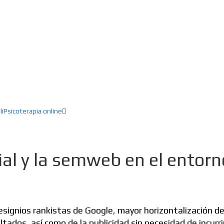
ducación, Creatividad, Inteligencia artifici
li
Psicoterapia online
al y la semweb en el entorn
designios rankistas de Google, mayor horizontalización de
tados, así como de la publicidad sin necesidad de incurri