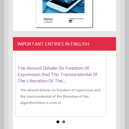
IMPORTANT ENTRIES IN ENGLISH
er, More
The Absurd Debate On Freedom Of
10 Keys To 
Expression And The Transcendental Of
Resilient
The Liberation Of The…
 know,
utopiaIt is l
tions of
The absurd debate on freedom of expression and
immersed as 
the transcendental of the liberation of the
information, t
algorithmThere is a lot of...