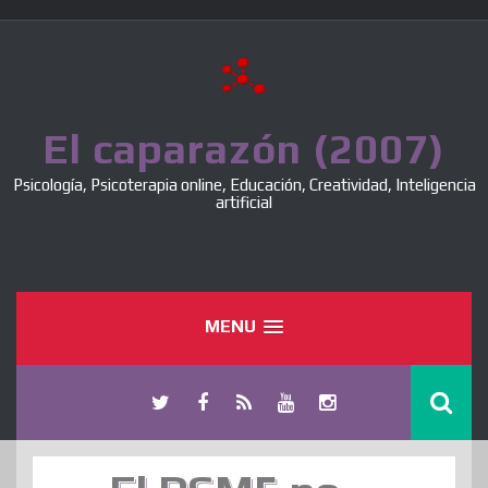
Skip
to
content
El caparazón (2007)
Psicología, Psicoterapia online, Educación, Creatividad, Inteligencia
artificial
MENU