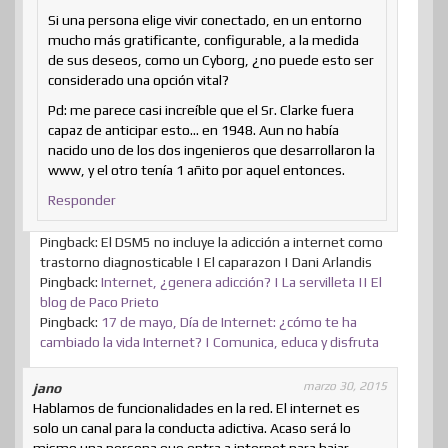
Si una persona elige vivir conectado, en un entorno
mucho más gratificante, configurable, a la medida
de sus deseos, como un Cyborg, ¿no puede esto ser
considerado una opción vital?
Pd: me parece casi increíble que el Sr. Clarke fuera
capaz de anticipar esto… en 1948. Aun no había
nacido uno de los dos ingenieros que desarrollaron la
www, y el otro tenía 1 añito por aquel entonces.
Responder
Pingback: El DSM5 no incluye la adicción a internet como
trastorno diagnosticable | El caparazon | Dani Arlandis
Pingback:
Internet, ¿genera adicción? | La servilleta || El
blog de Paco Prieto
Pingback:
17 de mayo, Día de Internet: ¿cómo te ha
cambiado la vida Internet? | Comunica, educa y disfruta
marzo 30, 2015
jano
Hablamos de funcionalidades en la red. El internet es
solo un canal para la conducta adictiva. Acaso será lo
mismo una persona que entra a internet para bajar