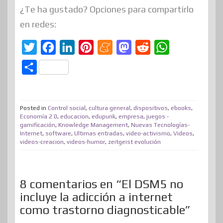
¿Te ha gustado? Opciones para compartirlo
en redes:
T
F
L
P
M
M
R
W
w
a
i
i
e
a
e
h
C
i
c
n
n
n
s
d
a
o
t
e
k
t
e
t
d
t
m
t
b
e
e
a
o
i
s
Posted in
Control social
,
cultura general
,
dispositivos
,
ebooks
,
p
Economía 2.0
,
educacion
,
edupunk
,
empresa
,
juegos -
e
o
d
r
m
d
t
A
gamificación
,
Knowledge Management
,
Nuevas Tecnologías-
a
Internet
,
software
,
Ultimas entradas
,
video-activismo
,
Videos
,
r
o
I
e
e
o
p
r
videos-creacion
,
videos-humor
,
zeitgeist evolución
k
n
s
n
p
t
t
i
8 comentarios en “El DSM5 no
r
incluye la adicción a internet
como trastorno diagnosticable”