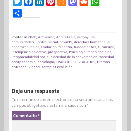
T
F
L
P
M
M
R
W
w
a
i
i
e
a
e
h
C
i
c
n
n
n
s
d
a
o
t
e
k
t
e
t
d
t
m
t
b
e
e
a
o
i
s
Posted in
2020
,
Activismo
,
Aprendizaje
,
autoayuda
,
p
comunidades
,
Control social
,
covid19
,
derechos humanos
,
el
e
o
d
r
m
d
t
A
caparazón inside
,
Evolución
,
filosofía
,
fundamentos
,
futurismo
,
a
inteligencia colectiva
,
prospectiva
,
Psicologia
,
redes sociales
,
r
o
I
e
e
o
p
r
Responsabilidad social
,
Sociedad de la conversacion
,
sociedad
postpandemia
k
,
sociología
n
,
s
TRABAJOS DESTACADOS
n
,
Ultimas
p
t
entradas
,
Videos
,
zeitgeist evolución
t
i
r
Deja una respuesta
Tu dirección de correo electrónico no será publicada.
Los
campos obligatorios están marcados con
*
Comentario
*