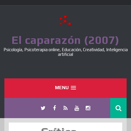
Skip
to
content
El caparazón (2007)
Psicología, Psicoterapia online, Educación, Creatividad, Inteligencia
artificial
MENU