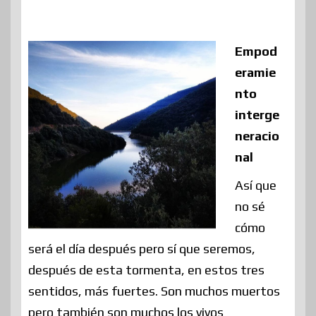
Empod
eramie
nto
interge
neracio
nal
Así que
no sé
cómo
será el día después pero sí que seremos,
después de esta tormenta, en estos tres
sentidos, más fuertes. Son muchos muertos
pero también son muchos los vivos