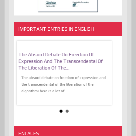
IMPORTANT ENTRIES IN ENGLISH
er, More
The Absurd Debate On Freedom Of
10 Keys To 
Expression And The Transcendental Of
Resilient
The Liberation Of The…
 know,
utopiaIt is l
tions of
The absurd debate on freedom of expression and
immersed as 
the transcendental of the liberation of the
information, t
algorithmThere is a lot of...
ENLACES