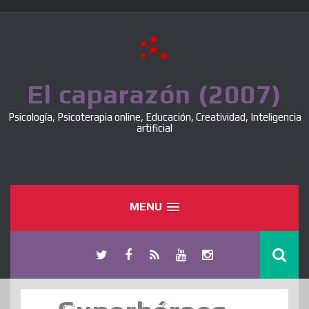
Skip
to
content
El caparazón (2007)
Psicología, Psicoterapia online, Educación, Creatividad, Inteligencia
artificial
MENU