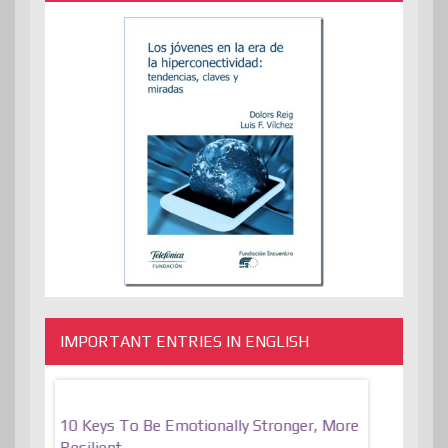
IMPORTANT ENTRIES IN ENGLISH
f
10 Keys To Be Emotionally Stronger, More
The Absurd
al Of
Resilient
Expression 