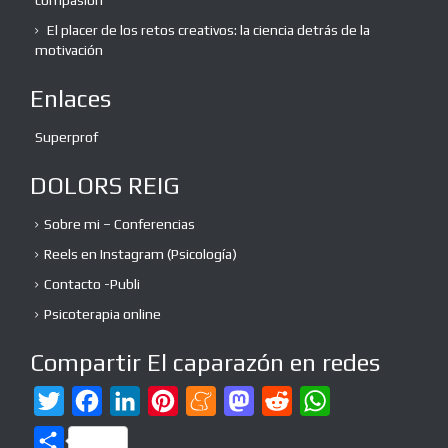
El placer de los retos creativos: la ciencia detrás de la
motivación
Enlaces
Superprof
DOLORS REIG
Sobre mi – Conferencias
Reels en Instagram (Psicología)
Contacto -Publi
Psicoterapia online
Compartir El caparazón en redes
T
F
L
P
M
M
R
W
w
a
i
i
e
a
e
h
C