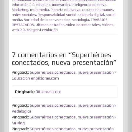
a
educación 2.0
,
edupunk
,
innovación
,
inteligencia colectiva
,
r
o
I
e
e
o
p
r
Marketing
,
multimedia
,
Planeta educativo
,
recursos humanos
,
redes sociales
k
,
Responsabilidad social
n
s
,
sabiduría digital
n
p
,
social
t
media
,
Sociedad de la conversacion
,
sociología
,
TRABAJOS
t
DESTACADOS
,
Ultimas entradas
,
video-documentales
,
Videos
,
i
web 2.0
,
zeitgeist evolución
r
7 comentarios en “Superhéroes
conectados, nueva presentación”
Pingback:
Superhéroes conectados, nueva presentación -
Educacion enpildoras.com
Pingback:
Bitacoras.com
Pingback:
Superhéroes conectados, nueva presentación «
Pedalogica
Pingback:
Superhéroes conectados, nueva presentación «
Mi Blog
Pingback:
Superhéroes conectados, nueva presentación