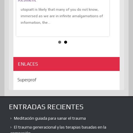
The Liberat
utopiaIt is likely that many of you do not know,
sion and
immersed as we are in infinite amalgamations of
The absurd d
e
information, the...
the transcend
algorithmThere
ENLACES
Superprof
ENTRADAS RECIENTES
Meditación guiada para sanar el trauma
El trauma generacional y las terapias basadas en la
compasión