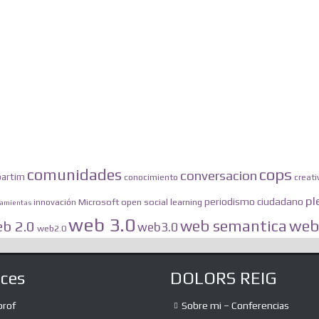
comunidades
cops
conversacion
artim
conocimiento
creati
pl
periodismo ciudadano
innovación
Microsoft
open social learning
ramientas
web 3.0
web 
web semantica
b 2.0
web3.0
web2.0
aces
DOLORS REIG
prof
Sobre mi – Conferencias