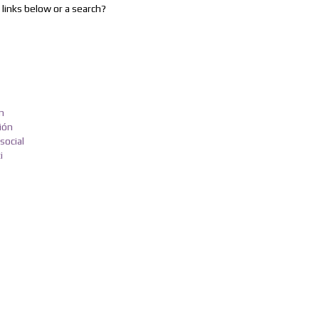
 links below or a search?
n
ción
social
i