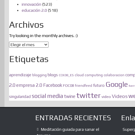
innovación
(523)
educación 2.0
(518)
Archivos
Try looking in the monthly archives. :)
Archivos
Etiquetas
blogs
aprendizaje
comp
blogging
cloud computing
CCK08_ES
colaboracion
Google
2.0
empresa 2.0
Facebook
futuro
FOC08
friendfeed
her
twitter
we
social media
Videos
twine
singularidad
video
ENTRADAS RECIENTES
Enl
Meditación guiada para sanar el
Super