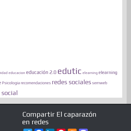
edutic
educación 2.0
elearning
educacion
vidad
elearning
redes sociales
e
semweb
Psicologia
recomendaciones
social
Compartir El caparazón
en redes