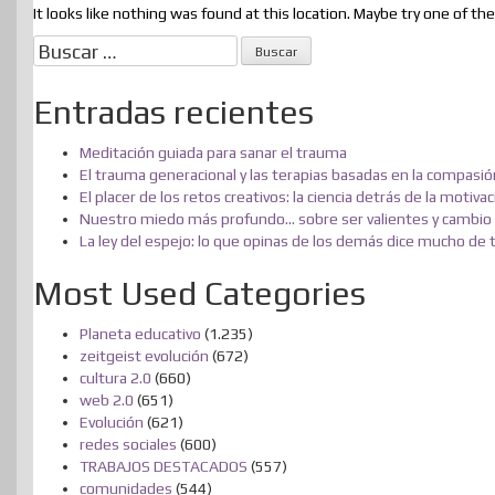
It looks like nothing was found at this location. Maybe try one of the
Buscar:
Entradas recientes
Meditación guiada para sanar el trauma
El trauma generacional y las terapias basadas en la compasió
El placer de los retos creativos: la ciencia detrás de la motiva
Nuestro miedo más profundo… sobre ser valientes y cambio 
La ley del espejo: lo que opinas de los demás dice mucho de t
Most Used Categories
Planeta educativo
(1.235)
zeitgeist evolución
(672)
cultura 2.0
(660)
web 2.0
(651)
Evolución
(621)
redes sociales
(600)
TRABAJOS DESTACADOS
(557)
comunidades
(544)