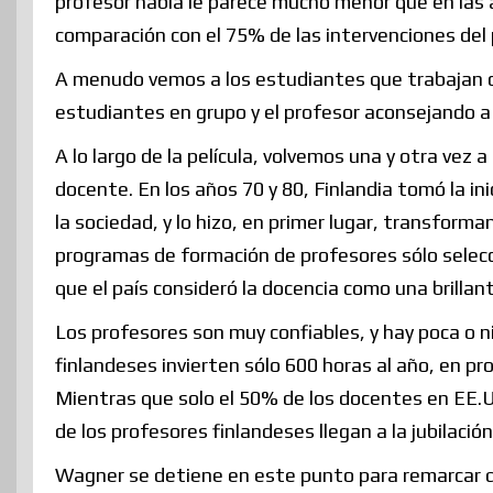
profesor habla le parece mucho menor que en las 
comparación con el 75% de las intervenciones del
A menudo vemos a los estudiantes que trabajan co
estudiantes en grupo y el profesor aconsejando a 
A lo largo de la película, volvemos una y otra vez a
docente. En los años 70 y 80, Finlandia tomó la in
la sociedad, y lo hizo, en primer lugar, transform
programas de formación de profesores sólo selecc
que el país consideró la docencia como una brillan
Los profesores son muy confiables, y hay poca o n
finlandeses invierten sólo 600 horas al año, en p
Mientras que solo el 50% de los docentes en EE.U
de los profesores finlandeses llegan a la jubilación
Wagner se detiene en este punto para remarcar