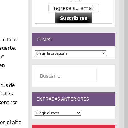
Suscribirse
en. En el
TEMAS
 suerte,
Temas
a”
 en
Buscar:
ocus de
dad es
ENTRADAS ANTERIORES
sentirse
ENTRADAS
ANTERIORES
en el alto