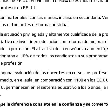
aulas de EE.UU. En Finlandia el 60% de estudiantes hab
 profesor en EE.UU.
n materiales, con las manos, incluso en secundaria. Ve
los estudiantes de forma individual.
 la situación privilegiada y altamente cualificada de la pr
iciativa de invertir en educación como forma de mejorar e
ando la profesión. El atractivo de la enseñanza aumentó, y
ionaron al 10% de todos los candidatos a sus programas
te profesión.
inguna evaluación de los docentes en curso. Los profeso
romedio, en el aula, en comparación con 1100 en los EE.U
U. permanecen en el sistema educativo a los 5 años, la
.
 que
la diferencia consiste en la confianza
y se conviert