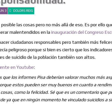
sponsabilidad.
UN 3
DOLORS REIG
posible las cosas pero no más allá de eso. Es por ello qu
nerar malentendidos en la
inauguración del Congreso Escu
a hacer ciudadanos responsables pero también más felice
ecía peligroso porque si bien es cierto que los indicador
ces de suicidio de la población también son altos.
iente en Youtube
:
 es que los informes Pisa deberían valorar muchos más as
, porque estos pueden ser muy buenos en cuanto a rendim
 cosas, como la felicidad. Sé que es un comentario que p
esde ya que en ningún momento he vinculado suicidios a 