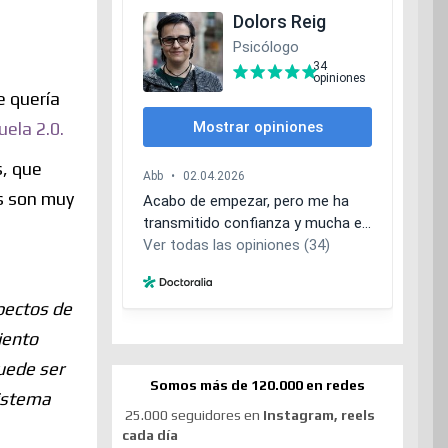
e quería
ela 2.0.
s, que
es son muy
pectos de
iento
uede ser
Somos más de 120.000 en redes
sistema
25.000 seguidores en
Instagram, reels
cada día