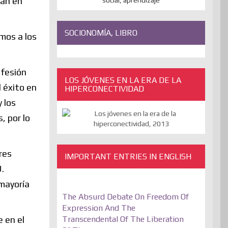
lan en
SOCIONOMÍA, LIBRO
mos a los
ofesión
LOS JÓVENES EN LA ERA DE LA
l éxito en
HIPERCONECTIVIDAD
 los
, por lo
res
IMPORTANT ENTRIES IN ENGLISH
U.
 mayoría
The Absurd Debate On Freedom Of
Expression And The
Transcendental Of The Liberation
e en el