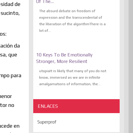
Of The…
esidad de
The absurd debate on freedom of
 sucinto,
expression and the transcendental of
the liberation of the algorithmThere is a
lot of...
os:
cación da
asa, que
10 Keys To Be Emotionally
Stronger, More Resilient
utopiaIt is likely that many of you do not
empo para
know, immersed as we are in infinite
amalgamations of information, the...
menor
ctor no
ENLACES
Superprof
ucede en