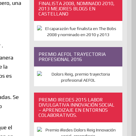
pero, una
FINALISTA 2008, NOMINADO 2010,
2013 MEJORES BLOGS EN
CASTELLANO
 .
PREMIO AEFOL TRAYECTORIA
manera
PROFESIONAL 2016
e la
os es
adas. Se
PREMIO IREDES 2015 LABOR
DIVULGATIVA INNOVACIÓN SOCIAL
o
– APRENDIZAJE EN ENTORNOS
COLABORATIVOS.
ue el