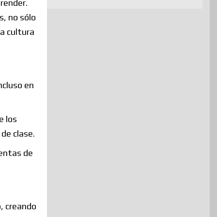
prender.
s, no sólo
a cultura
ncluso en
e los
de clase.
uentas de
o, creando