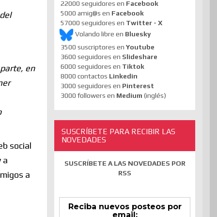
22000 seguidores en
Facebook
5000 amig@s en
Facebook
del
57000 seguidores en
Twitter - X
Volando libre en
Bluesky
3500 suscriptores en
Youtube
3600 seguidores en
Slideshare
6000 seguidores en
Tiktok
 parte, en
8000 contactos
Linkedin
mer
3000 seguidores en
Pinterest
3000 followers en
Medium
(inglés)
o
SUSCRÍBETE PARA RECIBIR LAS
NOVEDADES
eb social
 a
SUSCRÍBETE A LAS NOVEDADES POR
RSS
amigos a
Reciba nuevos posteos por
email: