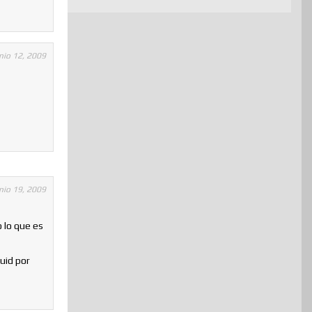
nio 12, 2009
nio 19, 2009
o lo que es
guid por