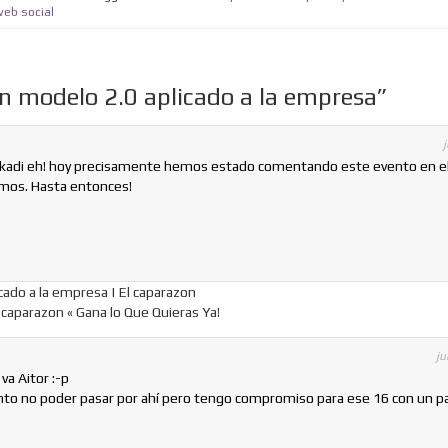
eb social
n modelo 2.0 aplicado a la empresa”
uskadi eh! hoy precisamente hemos estado comentando este evento en el
mos. Hasta entonces!
cado a la empresa | El caparazon
 caparazon « Gana lo Que Quieras Ya!
ju
va Aitor :-p
to no poder pasar por ahí pero tengo compromiso para ese 16 con un p