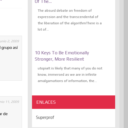
Of The…
The absurd debate on freedom of
expression and the transcendental of
the liberation of the algorithmThere is a
lot of...
junio 2, 2009
 grupo así
10 Keys To Be Emotionally
Stronger, More Resilient
utopiaIt is likely that many of you do not
know, immersed as we are in infinite
amalgamations of information, the...
ENLACES
nio 11, 2009
ar de
Superprof