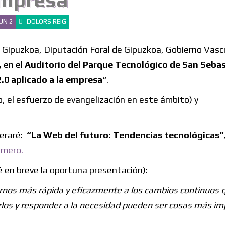
mpresa
UN 2
DOLORS REIG
Gipuzkoa, Diputación Foral de Gipuzkoa, Gobierno Vasco
,
en el
Auditorio del Parque Tecnológico de San Seba
.0 aplicado a la empresa
“.
co, el esfuerzo de evangelización en este ámbito) y
deraré:
“La Web del futuro: Tendencias tecnológicas”
umero.
é en breve la oportuna presentación):
rnos más rápida y eficazmente a los cambios continuos 
rlos y responder a la necesidad pueden ser cosas más i