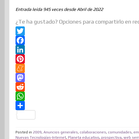
Entrada leída 945 veces desde Abril de 2022
¿Te ha gustado? Opciones para compartirlo en re
T
w
F
i
a
L
t
c
i
P
t
e
n
i
M
e
b
k
n
e
M
r
o
e
t
n
a
R
o
d
e
e
s
e
W
k
I
r
a
t
d
h
C
n
e
m
o
d
a
o
s
e
d
i
t
Posted in
2009
m
,
Anuncios generales
,
colaboraciones
,
comunidades
,
em
Nuevas Tecnologías-Internet
,
Planeta educativo
,
prospectiva
,
web sem