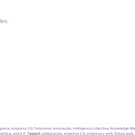
des:
presa
,
empresa 2.0
,
futurismo
,
innovación
,
inteligencia colectiva
,
Knowledge M
antica
,
web3.0
Tagged
colaboracion
,
empresa 2.0
,
empresa y web
,
futuro web
,