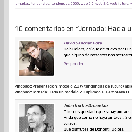
t
o
t
s
p
jornadas
,
tendencias
,
tendencias 2009
,
web 2.0
,
web 3.0
,
web futuro
,
w
n
A
a
p
r
10 comentarios en “Jornada: Hacia u
p
t
i
David Sánchez Bote
r
Hola Dolors, así que de nuevo por E
que alguno de nosotros nos acercare
Responder
Pingback: Presentación: modelo 2.0 (y tendencias de futuro) apli
Pingback: Jornada: Hacia un modelo 2.0 aplicado a la empresa | El
Julen Iturbe-Ormaetxe
Y hemos quedado que si hay pintxos, 
Anda que como no haya pintxos… Sien
cursos.
Que disfrutes de Donosti, Dolors.