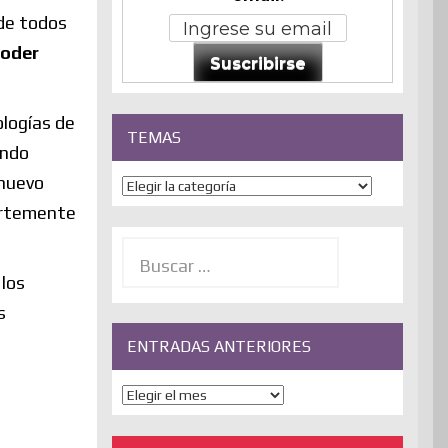
 de todos
poder
Suscribirse
ologías de
TEMAS
undo
 nuevo
Temas
uertemente
Buscar:
 los
s
ENTRADAS ANTERIORES
ENTRADAS
ANTERIORES