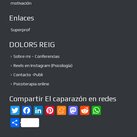
motivación
Enlaces
Superprof
DOLORS REIG
Sobre mi – Conferencias
Reels en Instagram (Psicología)
Contacto -Publi
Psicoterapia online
Compartir El caparazón en redes
T
F
L
P
M
M
R
W
w
a
i
i
e
a
e
h
C
i
c
n
n
n
s
d
a
o