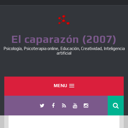
Skip
to
content
El caparazón (2007)
Psicología, Psicoterapia online, Educación, Creatividad, Inteligencia
artificial
MENU