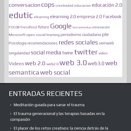
cops
conversacion
educación 2.0
educacion
creatividad
edutic
elearning 2.0
empresa 2.0
Facebook
elearning
Google
futuro
FOC08
innovación
friendfeed
herramientas
ple
periodismo ciudadano
Microsoft
open social learning
redes sociales
semweb
Psicologia
recomendaciones
twitter
social media
twine
singularidad
video
web 3.0
web
web 2.0
web3.0
Videos
web2.0
web social
semantica
ENTRADAS RECIENTES
Meditación guiada para sanar el trauma
El trauma generacional y las terapias basadas en la
compasión
El placer de los retos creativos: la ciencia detrás de la