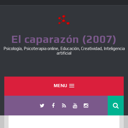
Skip
to
content
El caparazón (2007)
Psicología, Psicoterapia online, Educación, Creatividad, Inteligencia
artificial
MENU