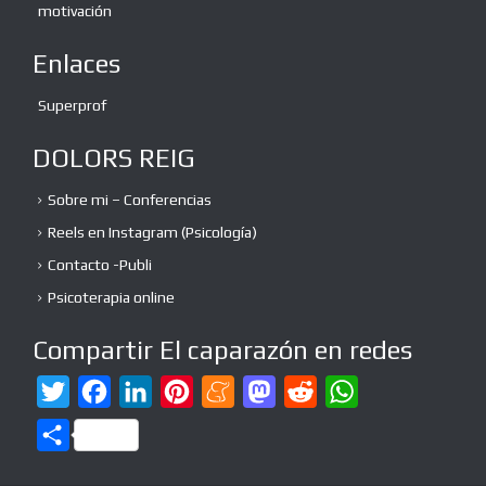
motivación
Enlaces
Superprof
DOLORS REIG
Sobre mi – Conferencias
Reels en Instagram (Psicología)
Contacto -Publi
Psicoterapia online
Compartir El caparazón en redes
T
F
L
P
M
M
R
W
w
a
i
i
e
a
e
h
C
i
c
n
n
n
s
d
a
o