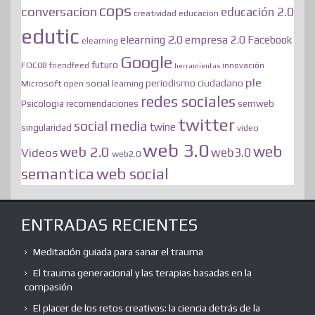
cops
conversacion
educación 2.0
educacion
creatividad
edutic
elearning 2.0
empresa 2.0
Facebook
elearning
Google
futuro
FOC08
innovación
friendfeed
herramientas
ple
periodismo ciudadano
Microsoft
open social learning
redes sociales
semweb
Psicologia
recomendaciones
twitter
social media
twine
singularidad
video
web 3.0
web
web 2.0
web3.0
Videos
web2.0
web social
semantica
ENTRADAS RECIENTES
Meditación guiada para sanar el trauma
El trauma generacional y las terapias basadas en la
compasión
El placer de los retos creativos: la ciencia detrás de la