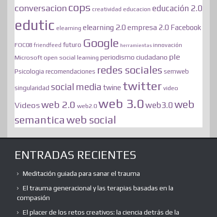
cops
conversacion
educación 2.0
educacion
creatividad
edutic
elearning 2.0
empresa 2.0
Facebook
elearning
Google
futuro
FOC08
innovación
friendfeed
herramientas
ple
periodismo ciudadano
Microsoft
open social learning
redes sociales
semweb
Psicologia
recomendaciones
twitter
social media
twine
singularidad
video
web 3.0
web
web 2.0
web3.0
Videos
web2.0
web social
semantica
ENTRADAS RECIENTES
Meditación guiada para sanar el trauma
El trauma generacional y las terapias basadas en la
compasión
El placer de los retos creativos: la ciencia detrás de la