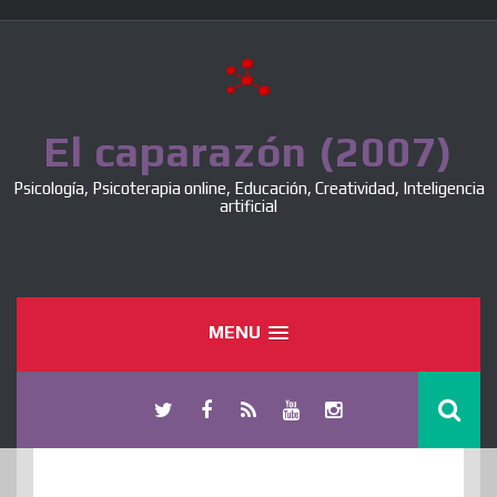
Skip
to
content
El caparazón (2007)
Psicología, Psicoterapia online, Educación, Creatividad, Inteligencia
artificial
MENU