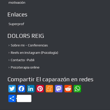
motivación
Enlaces
Superprof
DOLORS REIG
Sobre mi – Conferencias
Reels en Instagram (Psicología)
Contacto -Publi
Psicoterapia online
Compartir El caparazón en redes
T
F
L
P
M
M
R
W
w
a
i
i
e
a
e
h
C
i
c
n
n
n
s
d
a
o